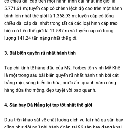
có chiều dài cáp trên một hành trình dài nhất thế giới là
5.771,61 m; tuyến cáp có chênh lệch độ cao trên một hành
trình lớn nhất thế giới là 1.368,93 m; tuyến cáp có tổng
chiều dài cáp dài nhất trong tất cả các loại hình cáp treo
hiện có trên thế giới là 11.587 m và tuyến cáp có trọng
lượng 141,24 tấn nặng nhất thế giới.
3. Bãi biển quyến rũ nhất hành tinh
Tạp chí kinh tế hàng đầu của Mỹ, Forbes tôn vinh Mỹ Khê
là một trong sáu bãi biển quyến rũ nhất hành tinh bởi cát
trắng mịn, sóng biển ôn hòa, nước ấm quanh năm cùng
hàng dừa thơ mộng, đẹp tuyệt vời bao quanh.
4. Sân bay Đà Nẵng lọt top tốt nhất thế giới
Dựa trên khảo sát về chất lượng dịch vụ tại nhà ga sân bay
cũng như đội ngũ phi hành đoàn tại 96 sân bay đang khai