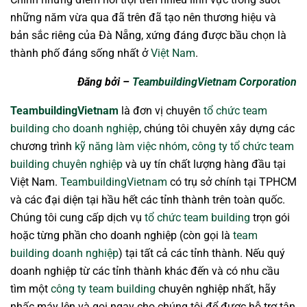
những năm vừa qua đã trên đã tạo nên thương hiệu và
bản sắc riêng của Đà Nẵng, xứng đáng được bầu chọn là
thành phố đáng sống nhất ở
Việt Nam
.
Đăng bởi –
TeambuildingVietnam Corporation
TeambuildingVietnam
là đơn vị chuyên
tổ chức team
building cho doanh nghiệp
, chúng tôi chuyên xây dựng các
chương trình
kỹ năng làm việc nhóm
,
công ty tổ chức team
building chuyên nghiệp
và uy tín chất lượng hàng đầu tại
Việt Nam.
TeambuildingVietnam
có trụ sở chính tại TPHCM
và các đại diện tại hầu hết các tỉnh thành trên toàn quốc.
Chúng tôi cung cấp dịch vụ
tổ chức team building
trọn gói
hoặc từng phần cho doanh nghiệp (còn gọi là
team
building doanh nghiệp
) tại tất cả các tỉnh thành. Nếu quý
doanh nghiệp từ các tỉnh thành khác đến và có nhu cầu
tìm một
công ty team building
chuyên nghiệp nhất, hãy
nhấc máy lên và gọi ngay cho chúng tôi để được hỗ trợ tận