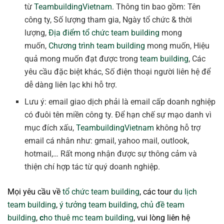
từ
TeambuildingVietnam
. Thông tin bao gồm: Tên
công ty, Số lượng tham gia, Ngày tổ chức & thời
lượng,
Địa điểm tổ chức team building
mong
muốn,
Chương trình team building
mong muốn, Hiệu
quả mong muốn đạt được trong
team building
, Các
yêu cầu đặc biệt khác, Số điện thoại người liên hệ để
dễ dàng liên lạc khi hỗ trợ.
Lưu ý: email giao dịch phải là email cấp doanh nghiệp
có đuôi tên miền công ty. Để hạn chế sự mạo danh vì
mục đích xấu,
TeambuildingVietnam
không hỗ trợ
email cá nhân như: gmail, yahoo mail, outlook,
hotmail,… Rất mong nhận được sự thông cảm và
thiện chí hợp tác từ quý doanh nghiệp.
Mọi yêu cầu về
tổ chức team building
, các tour
du lịch
team building
,
ý tưởng team building
,
chủ đề team
building
,
c
ho thuê mc team building
, vui lòng liên hệ