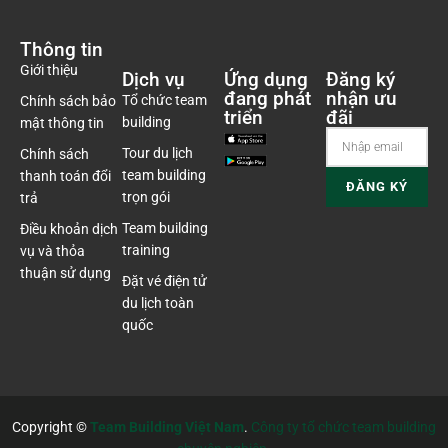
Thông tin
Giới thiệu
Dịch vụ
Ứng dụng
Đăng ký
đang phát
nhận ưu
Tổ chức team
Chính sách bảo
triển
đãi
building
mật thông tin
Tour du lịch
Chính sách
team building
thanh toán đổi
trọn gói
trả
Team building
Điều khoản dịch
training
vụ và thỏa
thuận sử dụng
Đặt vé điện tử
du lịch toàn
quốc
Copyright ©
Team Building Việt Nam
.
Công ty tổ chức team building