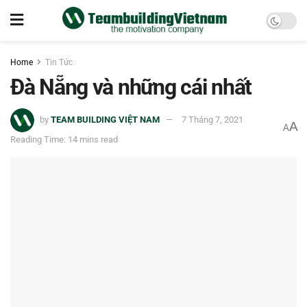
Home
Tin Tức
Đà Nẵng và những cái nhất
by
TEAM BUILDING VIỆT NAM
7 Tháng 7, 2021
A
A
Reading Time: 14 mins read