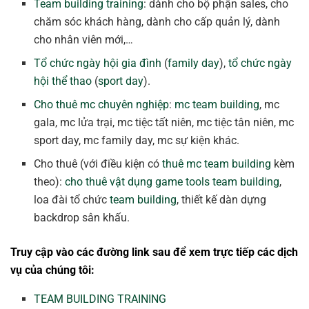
Team building training
: dành cho bộ phận sales, cho
chăm sóc khách hàng, dành cho cấp quản lý, dành
cho nhân viên mới,…
Tổ chức ngày hội gia đình
(
family day
),
tổ chức ngày
hội thể thao
(
sport day
).
Cho thuê mc chuyên nghiệp
:
mc team building
, mc
gala, mc lửa trại, mc tiệc tất niên, mc tiệc tân niên, mc
sport day, mc family day, mc sự kiện khác.
Cho thuê (với điều kiện có
thuê mc team building
kèm
theo):
cho thuê vật dụng game tools team building
,
loa đài tổ chức
team building
, thiết kế dàn dựng
backdrop sân khấu.
Truy cập vào các đường link sau để xem trực tiếp các dịch
vụ của chúng tôi:
TEAM BUILDING TRAINING