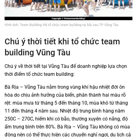
Hình ảnh: Team Building VN tổ chức team building tại bãi sau TP Vũng Tàu
Chú ý thời tiết khi tổ chức team
building Vũng Tàu
Chú ý về thời tiết tại Vũng Tàu để doanh nghiệp lựa chọn
thời điểm tổ chức team building:
Bà Rịa – Vũng Tàu nằm trong vùng khí hậu nhiệt đới ôn
hòa do chịu ảnh hưởng của biển, phân thành hai màu rõ
rệt: mùa mưa từ tháng 5 đến tháng 10, mùa khô từ tháng
11 đến tháng 4 năm sau. Nhiệt độ trung bình hàng năm
250C – 270C, hiếm khi có bão, thường xuyên có nắng, độ
ẩm trung bình trên 80%. Bà Rịa – Vũng Tàu không có mùa
đông nên có thể thực hiện các chuyến nghỉ ngơi, du lịch cả