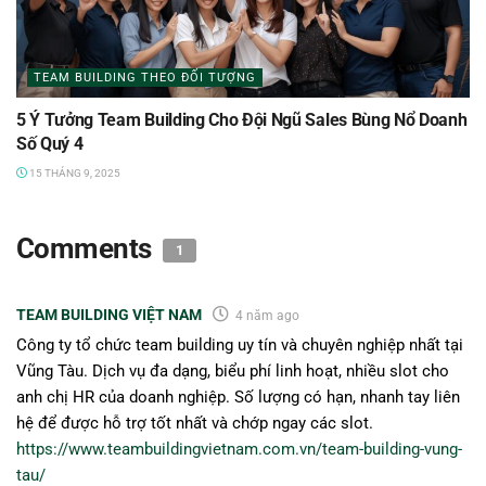
TEAM BUILDING THEO ĐỐI TƯỢNG
5 Ý Tưởng Team Building Cho Đội Ngũ Sales Bùng Nổ Doanh
Số Quý 4
15 THÁNG 9, 2025
Comments
1
TEAM BUILDING VIỆT NAM
4 năm ago
Công ty tổ chức team building uy tín và chuyên nghiệp nhất tại
Vũng Tàu. Dịch vụ đa dạng, biểu phí linh hoạt, nhiều slot cho
anh chị HR của doanh nghiệp. Số lượng có hạn, nhanh tay liên
hệ để được hỗ trợ tốt nhất và chớp ngay các slot.
https://www.teambuildingvietnam.com.vn/team-building-vung-
tau/