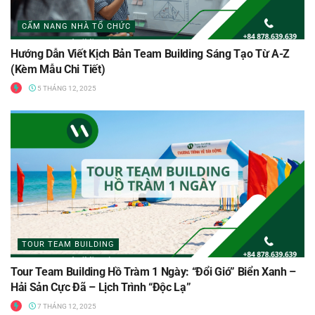
CẨM NANG NHÀ TỔ CHỨC
Hướng Dẫn Viết Kịch Bản Team Building Sáng Tạo Từ A-Z
(Kèm Mẫu Chi Tiết)
5 THÁNG 12, 2025
TOUR TEAM BUILDING
Tour Team Building Hồ Tràm 1 Ngày: “Đổi Gió” Biển Xanh –
Hải Sản Cực Đã – Lịch Trình “Độc Lạ”
7 THÁNG 12, 2025