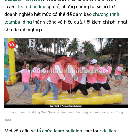
luyện
Team building
giá rẻ, nhưng chúng tôi sẽ hỗ trợ
doanh nghiệp hết mức có thể để đảm bảo
chương trình
teambuilding
thành công và hiệu quả, tiết kiệm chi phí nhất
cho doanh nghiệp.
Hình ảnh: Team Building Việt Nam tổ chức team building tại biển Long Hải (Vũng
Tàu)
Mọi yêu cầu về
tổ chức team building
, các tour
du lịch