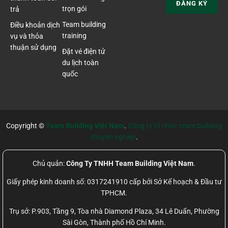
trọn gói
trả
Team building
Điều khoản dịch
training
vụ và thỏa
thuận sử dụng
Đặt vé điện tử
du lịch toàn
quốc
Copyright ©
Team Building Việt Nam
.
Công ty tổ chức team building
chuyên nghiệp
.
Chủ quản:
Công Ty TNHH Team Building Việt Nam
.
Giấy phép kinh doanh số: 0317241910 cấp bởi Sở Kế hoạch & Đầu tư
TPHCM.
Trụ sở: P.903, Tầng 9, Tòa nhà Diamond Plaza, 34 Lê Duẩn, Phường
Sài Gòn, Thành phố Hồ Chí Minh.