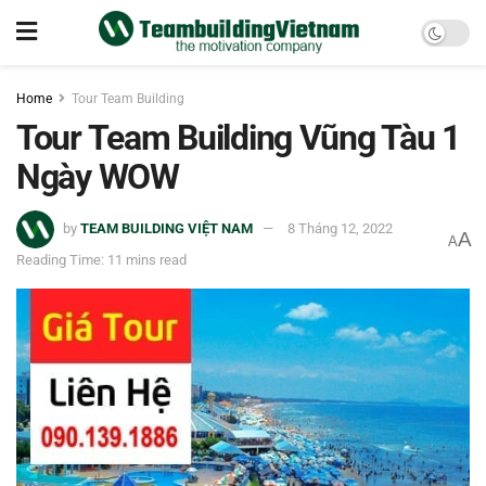
Home
Tour Team Building
Tour Team Building Vũng Tàu 1
Ngày WOW
by
TEAM BUILDING VIỆT NAM
8 Tháng 12, 2022
A
A
Reading Time: 11 mins read