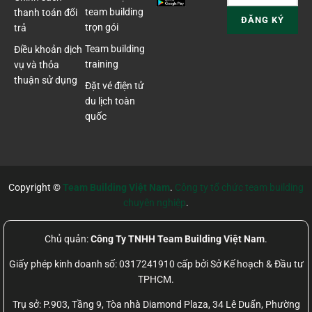
team building
thanh toán đổi
trọn gói
trả
Team building
Điều khoản dịch
training
vụ và thỏa
thuận sử dụng
Đặt vé điện tử
du lịch toàn
quốc
Copyright ©
Team Building Việt Nam
.
Công ty tổ chức team building
chuyên nghiệp
.
Chủ quản:
Công Ty TNHH Team Building Việt Nam
.
Giấy phép kinh doanh số: 0317241910 cấp bởi Sở Kế hoạch & Đầu tư
TPHCM.
Trụ sở: P.903, Tầng 9, Tòa nhà Diamond Plaza, 34 Lê Duẩn, Phường