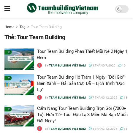
Home
Tag
Tour Team Building
Thẻ:
Tour Team Building
Tour Team Building Phan Thiết Mũi Né 2 Ngày 1
Đêm
BY
TEAM BUILDING VIỆT NAM
3 THÁNG 7, 2026
10
Tour Team Building Hồ Tràm 1 Ngày: “Đổi Gió”
Biển Xanh – Hải Sản Cực Đã – Lịch Trình “Độc
Lạ”
BY
TEAM BUILDING VIỆT NAM
7 THÁNG 12, 2025
18
Cẩm Nang Tour Team Building Trọn Gói (7000+
Từ): Hơn 12+ Tour Độc Lạ 3 Miền Mà Bạn Muốn
Đặt Ngay!
BY
TEAM BUILDING VIỆT NAM
5 THÁNG 12, 2025
13