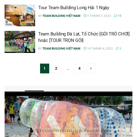
Tour Team Building Long Hải 1 Ngày
BY
TEAM BUILDING VIỆT NAM
5 THÁNG 7, 2023
15
Team Building Đà Lạt, Tổ Chức [GÓI TRÒ CHƠI]
hoặc [TOUR TRỌN GÓI]
BY
TEAM BUILDING VIỆT NAM
18 THÁNG 4, 2023
1
1
2
…
4