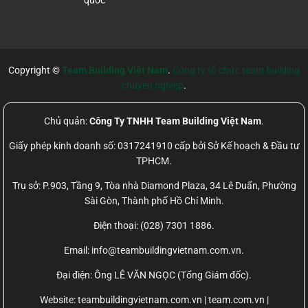
quốc
Copyright ©
Team Building Việt Nam
.
Công ty tổ chức team building
chuyên nghiệp
.
Chủ quản:
Công Ty TNHH Team Building Việt Nam
.
Giấy phép kinh doanh số: 0317241910 cấp bởi Sở Kế hoạch & Đầu tư
TPHCM.
Trụ sở: P.903, Tầng 9, Tòa nhà Diamond Plaza, 34 Lê Duẩn, Phường
Sài Gòn, Thành phố Hồ Chí Minh.
Điện thoại: (028) 7301 1886.
Email: info@teambuildingvietnam.com.vn.
Đại điện: Ông LÊ VĂN NGỌC (Tổng Giám đốc).
Website:
teambuildingvietnam.com.vn | team.com.vn |