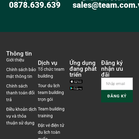
0878.639.639
sales@team.com.
Thông tin
Giới thiệu
Dịch vụ
Ứng dụng
Đăng ký
đang phát
nhận ưu
Tổ chức team
Chính sách bảo
triển
đãi
building
mật thông tin
Tour du lịch
Chính sách
team building
thanh toán đổi
trọn gói
trả
Team building
Điều khoản dịch
training
vụ và thỏa
thuận sử dụng
Đặt vé điện tử
du lịch toàn