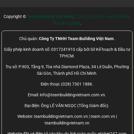
Copyright ©
Team Building Việt Nam
.
Công ty tổ chức team building
chuyên nghiệp
.
Chủ quản:
Công Ty TNHH Team Building Việt Nam
.
Giấy phép kinh doanh số: 0317241910 cấp bởi Sở Kế hoạch & Đầu tư
TPHCM.
Trụ sở: P.903, Tầng 9, Tòa nhà Diamond Plaza, 34 Lê Duẩn, Phường
Sài Gòn, Thành phố Hồ Chí Minh.
Điện thoại: (028) 7301 1886.
Email: info@teambuildingvietnam.com.vn.
Đại điện: Ông LÊ VĂN NGỌC (Tổng Giám đốc).
Website:
teambuildingvietnam.com.vn | team.com.vn |
teambuildingvietnam.vn
Website đặt vé điện tử các khu du lịch toàn quốc: eticket247.com