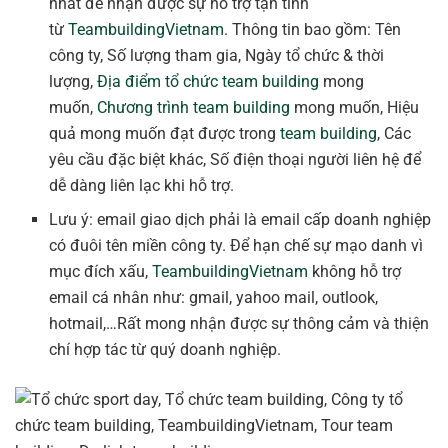
nhất để nhận được sự hỗ trợ tận tình
từ
TeambuildingVietnam
. Thông tin bao gồm: Tên
công ty, Số lượng tham gia, Ngày tổ chức & thời
lượng,
Địa điểm tổ chức team building
mong
muốn,
Chương trình team building
mong muốn, Hiệu
quả mong muốn đạt được trong
team building
, Các
yêu cầu đặc biệt khác, Số điện thoại người liên hệ để
dễ dàng liên lạc khi hỗ trợ.
Lưu ý: email giao dịch phải là email cấp doanh nghiệp
có đuôi tên miền công ty. Để hạn chế sự mạo danh vì
mục đích xấu,
TeambuildingVietnam
không hỗ trợ
email cá nhân như: gmail, yahoo mail, outlook,
hotmail,…Rất mong nhận được sự thông cảm và thiện
chí hợp tác từ quý doanh nghiệp.