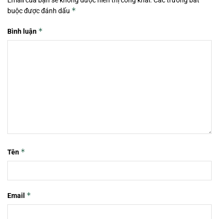
Email của bạn sẽ không được hiển thị công khai.
Các trường bắt
*
buộc được đánh dấu
*
Bình luận
*
Tên
*
Email