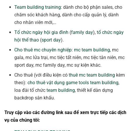
Team building training
: dành cho bộ phận sales, cho
chăm sóc khách hàng, dành cho cấp quản lý, dành
cho nhân viên mới,…
Tổ chức ngày hội gia đình
(
family day
),
tổ chức ngày
hội thể thao
(
sport day
).
Cho thuê mc chuyên nghiệp
:
mc team building
, mc
gala, mc lửa trại, mc tiệc tất niên, mc tiệc tân niên, mc
sport day, mc family day, mc sự kiện khác.
Cho thuê (với điều kiện có
thuê mc team building
kèm
theo):
cho thuê vật dụng game tools team building
,
loa đài tổ chức
team building
, thiết kế dàn dựng
backdrop sân khấu.
Truy cập vào các đường link sau để xem trực tiếp các dịch
vụ của chúng tôi: