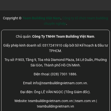
Copyright ©
Team Building Việt Nam
.
Công ty tổ chức team building
chuyên nghiệp
.
Chủ quản:
Công Ty TNHH Team Building Việt Nam
.
Giấy phép kinh doanh số: 0317241910 cấp bởi Sở Kế hoạch & Đầu tư
TPHCM.
Trụ sở: P.903, Tầng 9, Tòa nhà Diamond Plaza, 34 Lê Duẩn, Phường
Sài Gòn, Thành phố Hồ Chí Minh.
Điện thoại: (028) 7301 1886.
Email: info@teambuildingvietnam.com.vn.
Đại điện: Ông LÊ VĂN NGỌC (Tổng Giám đốc).
Website:
teambuildingvietnam.com.vn | team.com.vn |
teambuildingvietnam.vn