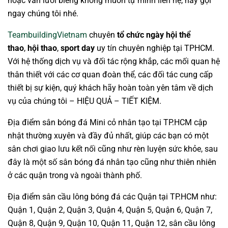
hoặc vẫn lười biếng không muốn tự mình liên hệ, hãy gọi
ngay chúng tôi nhé.
TeambuildingVietnam
chuyên
tổ chức ngày hội thể
thao
,
hội thao
,
sport day
uy tín chuyên nghiệp tại TPHCM.
Với hệ thống dịch vụ và đối tác rộng khắp, các mối quan hệ
thân thiết với các cơ quan đoàn thể, các đối tác cung cấp
thiết bị sự kiện, quý khách hãy hoàn toàn yên tâm về dịch
vụ của chúng tôi – HIỆU QUẢ – TIẾT KIỆM.
Địa điểm sân bóng đá Mini cỏ nhân tạo tại TP.HCM cập
nhật thường xuyên và đầy đủ nhất, giúp các bạn có một
sân chơi giao lưu kết nối cũng như rèn luyện sức khỏe, sau
đây là một số sân bóng đá nhân tạo cũng như thiên nhiên
ở các quận trong và ngoài thành phố.
Địa điểm sân cầu lông bóng đá các Quận tại TP.HCM như:
Quận 1, Quận 2, Quận 3, Quận 4, Quận 5, Quận 6, Quận 7,
Quận 8, Quận 9, Quận 10, Quận 11, Quận 12, sân cầu lông