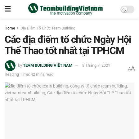
Home
Địa Điểm Tổ Chức Team Building
Các địa điểm tổ chức Ngày Hội
Thể Thao tốt nhất tại TPHCM
by
TEAM BUILDING VIỆT NAM
8 Tháng 7, 2021
A
A
Reading Time: 42 mins read