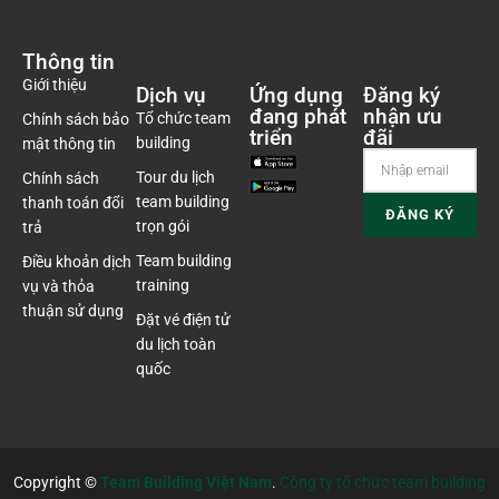
Thông tin
Giới thiệu
Dịch vụ
Ứng dụng
Đăng ký
đang phát
nhận ưu
Tổ chức team
Chính sách bảo
triển
đãi
building
mật thông tin
Tour du lịch
Chính sách
team building
thanh toán đổi
trọn gói
trả
Team building
Điều khoản dịch
training
vụ và thỏa
thuận sử dụng
Đặt vé điện tử
du lịch toàn
quốc
Copyright ©
Team Building Việt Nam
.
Công ty tổ chức team building