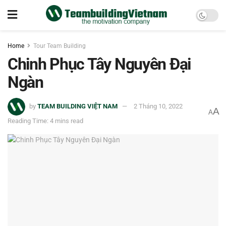
Home
Tour Team Building
Chinh Phục Tây Nguyên Đại
Ngàn
by
TEAM BUILDING VIỆT NAM
2 Tháng 10, 2022
A
A
Reading Time: 4 mins read