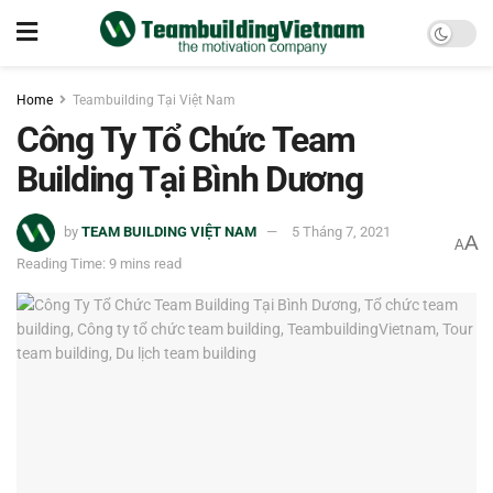
Home
Teambuilding Tại Việt Nam
Công Ty Tổ Chức Team
Building Tại Bình Dương
by
TEAM BUILDING VIỆT NAM
5 Tháng 7, 2021
A
A
Reading Time: 9 mins read