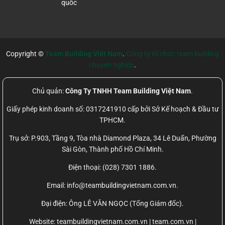
quốc
Copyright ©
Team Building Việt Nam
.
Công ty tổ chức team building
chuyên nghiệp
.
Chủ quản:
Công Ty TNHH Team Building Việt Nam
.
Giấy phép kinh doanh số: 0317241910 cấp bởi Sở Kế hoạch & Đầu tư
TPHCM.
Trụ sở: P.903, Tầng 9, Tòa nhà Diamond Plaza, 34 Lê Duẩn, Phường
Sài Gòn, Thành phố Hồ Chí Minh.
Điện thoại: (028) 7301 1886.
Email: info@teambuildingvietnam.com.vn.
Đại điện: Ông LÊ VĂN NGỌC (Tổng Giám đốc).
Website:
teambuildingvietnam.com.vn | team.com.vn |