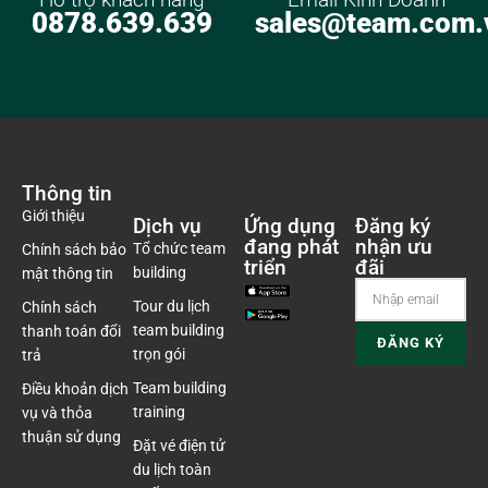
0878.639.639
sales@team.com.
Thông tin
Giới thiệu
Dịch vụ
Ứng dụng
Đăng ký
đang phát
nhận ưu
Tổ chức team
Chính sách bảo
triển
đãi
building
mật thông tin
Tour du lịch
Chính sách
team building
thanh toán đổi
trọn gói
trả
Team building
Điều khoản dịch
training
vụ và thỏa
thuận sử dụng
Đặt vé điện tử
du lịch toàn