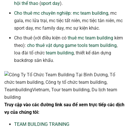
hội thể thao
(
sport day
).
Cho thuê mc chuyên nghiệp
:
mc team building
, mc
gala, mc lửa trại, mc tiệc tất niên, mc tiệc tân niên, mc
sport day, mc family day, mc sự kiện khác.
Cho thuê (với điều kiện có
thuê mc team building
kèm
theo):
cho thuê vật dụng game tools team building
,
loa đài tổ chức
team building
, thiết kế dàn dựng
backdrop sân khấu.
Truy cập vào các đường link sau để xem trực tiếp các dịch
vụ của chúng tôi:
TEAM BUILDING TRAINING