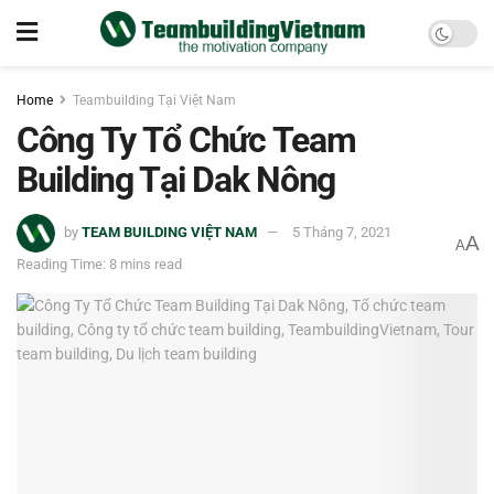
Home
Teambuilding Tại Việt Nam
Công Ty Tổ Chức Team
Building Tại Dak Nông
by
TEAM BUILDING VIỆT NAM
5 Tháng 7, 2021
A
A
Reading Time: 8 mins read