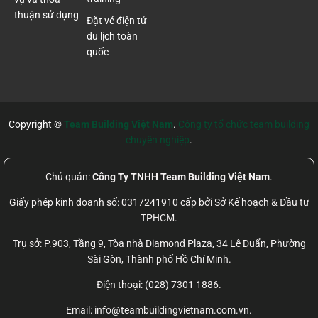
thuận sử dụng
Đặt vé điện tử
du lịch toàn
quốc
Copyright ©
Team Building Việt Nam
.
Công ty tổ chức team building
chuyên nghiệp
.
Chủ quản:
Công Ty TNHH Team Building Việt Nam
.
Giấy phép kinh doanh số: 0317241910 cấp bởi Sở Kế hoạch & Đầu tư
TPHCM.
Trụ sở: P.903, Tầng 9, Tòa nhà Diamond Plaza, 34 Lê Duẩn, Phường
Sài Gòn, Thành phố Hồ Chí Minh.
Điện thoại: (028) 7301 1886.
Email: info@teambuildingvietnam.com.vn.