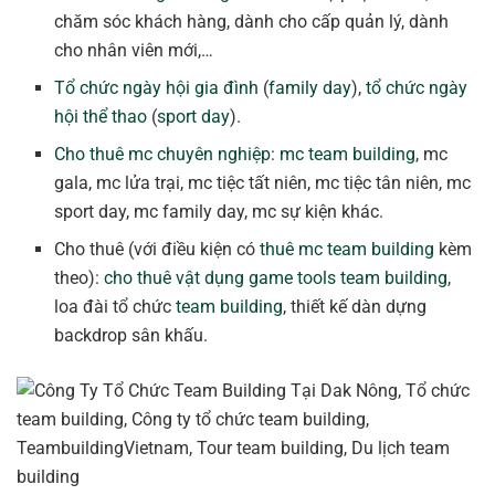
chăm sóc khách hàng, dành cho cấp quản lý, dành
cho nhân viên mới,…
Tổ chức ngày hội gia đình
(
family day
),
tổ chức ngày
hội thể thao
(
sport day
).
Cho thuê mc chuyên nghiệp
:
mc team building
, mc
gala, mc lửa trại, mc tiệc tất niên, mc tiệc tân niên, mc
sport day, mc family day, mc sự kiện khác.
Cho thuê (với điều kiện có
thuê mc team building
kèm
theo):
cho thuê vật dụng game tools team building
,
loa đài tổ chức
team building
, thiết kế dàn dựng
backdrop sân khấu.