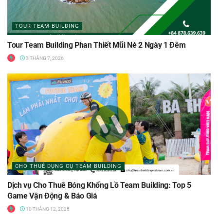
TOUR TEAM BUILDING
Tour Team Building Phan Thiết Mũi Né 2 Ngày 1 Đêm
3 THÁNG 7, 2026
CHO THUÊ DỤNG CỤ TEAM BUILDING
Dịch vụ Cho Thuê Bóng Khổng Lồ Team Building: Top 5
Game Vận Động & Báo Giá
10 THÁNG 12, 2025