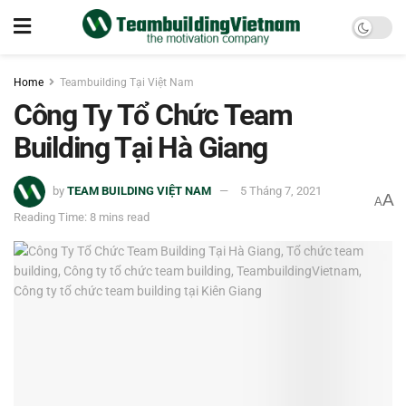
Home
Teambuilding Tại Việt Nam
Công Ty Tổ Chức Team
Building Tại Hà Giang
by
TEAM BUILDING VIỆT NAM
5 Tháng 7, 2021
A
A
Reading Time: 8 mins read