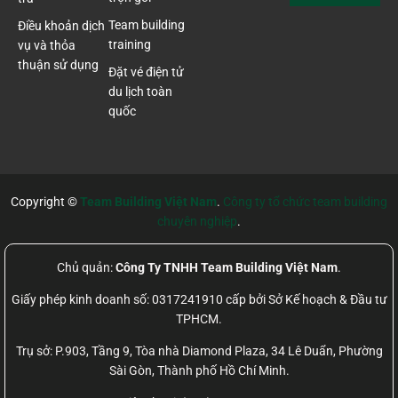
Team building
Điều khoản dịch
training
vụ và thỏa
thuận sử dụng
Đặt vé điện tử
du lịch toàn
quốc
Copyright ©
Team Building Việt Nam
.
Công ty tổ chức team building
chuyên nghiệp
.
Chủ quản:
Công Ty TNHH Team Building Việt Nam
.
Giấy phép kinh doanh số: 0317241910 cấp bởi Sở Kế hoạch & Đầu tư
TPHCM.
Trụ sở: P.903, Tầng 9, Tòa nhà Diamond Plaza, 34 Lê Duẩn, Phường
Sài Gòn, Thành phố Hồ Chí Minh.