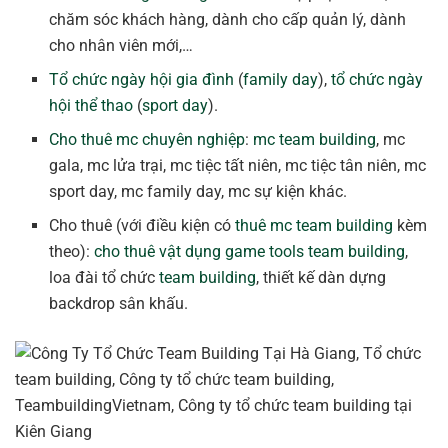
chăm sóc khách hàng, dành cho cấp quản lý, dành
cho nhân viên mới,…
Tổ chức ngày hội gia đình
(
family day
),
tổ chức ngày
hội thể thao
(
sport day
).
Cho thuê mc chuyên nghiệp
:
mc team building
, mc
gala, mc lửa trại, mc tiệc tất niên, mc tiệc tân niên, mc
sport day, mc family day, mc sự kiện khác.
Cho thuê (với điều kiện có
thuê mc team building
kèm
theo):
cho thuê vật dụng game tools team building
,
loa đài tổ chức
team building
, thiết kế dàn dựng
backdrop sân khấu.