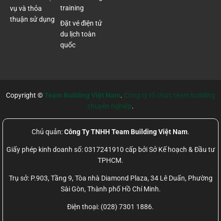
training
vụ và thỏa
thuận sử dụng
Đặt vé điện tử
du lịch toàn
quốc
Copyright ©
Team Building Việt Nam
.
Công ty tổ chức team building
chuyên nghiệp
.
Chủ quản:
Công Ty TNHH Team Building Việt Nam
.
Giấy phép kinh doanh số: 0317241910 cấp bởi Sở Kế hoạch & Đầu tư
TPHCM.
Trụ sở: P.903, Tầng 9, Tòa nhà Diamond Plaza, 34 Lê Duẩn, Phường
Sài Gòn, Thành phố Hồ Chí Minh.
Điện thoại: (028) 7301 1886.