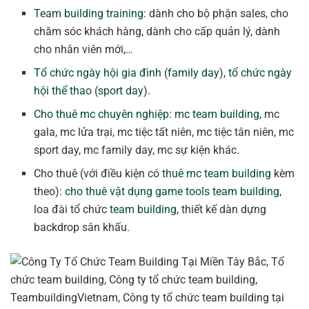
Team building training
: dành cho bộ phận sales, cho
chăm sóc khách hàng, dành cho cấp quản lý, dành
cho nhân viên mới,…
Tổ chức ngày hội gia đình
(
family day
),
tổ chức ngày
hội thể thao
(
sport day
).
Cho thuê mc chuyên nghiệp
:
mc team building
, mc
gala, mc lửa trại, mc tiệc tất niên, mc tiệc tân niên, mc
sport day, mc family day, mc sự kiện khác.
Cho thuê (với điều kiện có
thuê mc team building
kèm
theo):
cho thuê vật dụng game tools team building
,
loa đài tổ chức
team building
, thiết kế dàn dựng
backdrop sân khấu.