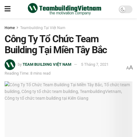
Home
Teambuilding Tại Việt Nam
Công Ty Tổ Chức Team
Building Tại Miền Tây Bắc
by
TEAM BUILDING VIỆT NAM
5 Tháng 7, 2021
A
A
Reading Time: 8 mins read