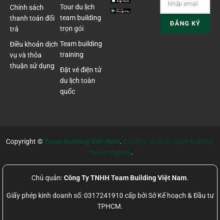
Tour du lịch
Chính sách
team building
thanh toán đổi
trọn gói
trả
Team building
Điều khoản dịch
training
vụ và thỏa
thuận sử dụng
Đặt vé điện tử
du lịch toàn
quốc
Copyright ©
Team Building Việt Nam
.
Công ty tổ chức team building
chuyên nghiệp
.
Chủ quản:
Công Ty TNHH Team Building Việt Nam
.
Giấy phép kinh doanh số: 0317241910 cấp bởi Sở Kế hoạch & Đầu tư
TPHCM.