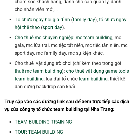
chăm sóc khách hàng, dành cho cấp quản lý, dành
cho nhân viên mới,…
Tổ chức ngày hội gia đình
(
family day
),
tổ chức ngày
hội thể thao
(
sport day
).
Cho thuê mc chuyên nghiệp
:
mc team building
, mc
gala, mc lửa trại, mc tiệc tất niên, mc tiệc tân niên, mc
sport day, mc family day, mc sự kiện khác.
Cho thuê vật dụng trò chơi (chỉ kèm theo trong gói
thuê mc team building
):
cho thuê vật dụng game tools
team building
, loa đài tổ chức
team building
, thiết kế
dàn dựng backdrop sân khấu.
Truy cập vào các đường link sau để xem trực tiếp các dịch
vụ của công ty tổ chức team building tại Nha Trang:
TEAM BUILDING TRAINING
TOUR TEAM BUILDING