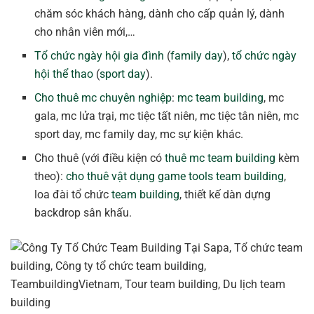
chăm sóc khách hàng, dành cho cấp quản lý, dành
cho nhân viên mới,…
Tổ chức ngày hội gia đình
(
family day
),
tổ chức ngày
hội thể thao
(
sport day
).
Cho thuê mc chuyên nghiệp
:
mc team building
, mc
gala, mc lửa trại, mc tiệc tất niên, mc tiệc tân niên, mc
sport day, mc family day, mc sự kiện khác.
Cho thuê (với điều kiện có
thuê mc team building
kèm
theo):
cho thuê vật dụng game tools team building
,
loa đài tổ chức
team building
, thiết kế dàn dựng
backdrop sân khấu.