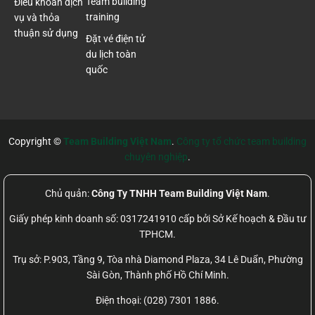
Team building
Điều khoản dịch
training
vụ và thỏa
thuận sử dụng
Đặt vé điện tử
du lịch toàn
quốc
Copyright ©
Team Building Việt Nam
.
Công ty tổ chức team building
chuyên nghiệp
.
Chủ quản:
Công Ty TNHH Team Building Việt Nam
.
Giấy phép kinh doanh số: 0317241910 cấp bởi Sở Kế hoạch & Đầu tư
TPHCM.
Trụ sở: P.903, Tầng 9, Tòa nhà Diamond Plaza, 34 Lê Duẩn, Phường
Sài Gòn, Thành phố Hồ Chí Minh.
Điện thoại: (028) 7301 1886.