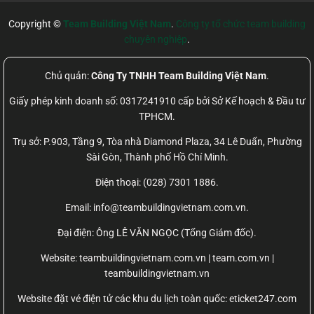
Copyright ©
Team Building Việt Nam
.
Công ty tổ chức team building
chuyên nghiệp
.
Chủ quản:
Công Ty TNHH Team Building Việt Nam
.
Giấy phép kinh doanh số: 0317241910 cấp bởi Sở Kế hoạch & Đầu tư
TPHCM.
Trụ sở: P.903, Tầng 9, Tòa nhà Diamond Plaza, 34 Lê Duẩn, Phường
Sài Gòn, Thành phố Hồ Chí Minh.
Điện thoại: (028) 7301 1886.
Email: info@teambuildingvietnam.com.vn.
Đại điện: Ông LÊ VĂN NGỌC (Tổng Giám đốc).
Website:
teambuildingvietnam.com.vn | team.com.vn |
teambuildingvietnam.vn
Website đặt vé điện tử các khu du lịch toàn quốc: eticket247.com