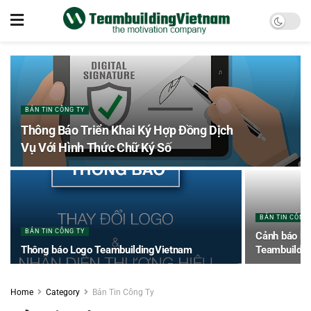
BẢN TIN CÔNG TY
Thông Báo Triển Khai Ký Hợp Đồng Dịch
Vụ Với Hình Thức Chữ Ký Số
BẢN TIN CÔNG
BẢN TIN CÔNG TY
Cảnh báo kẻ
Thông báo Logo TeambuildingVietnam
Teambuildi
Home
Category
Bản Tin Công Ty