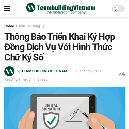
Home
Bản Tin Công Ty
Thông Báo Triển Khai Ký Hợp
Đồng Dịch Vụ Với Hình Thức
Chữ Ký Số
by
TEAM BUILDING VIỆT NAM
3 Tháng 2, 2023
A
A
Reading Time: 6 mins read