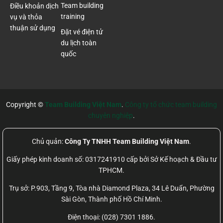
Team building
Điều khoản dịch
training
vụ và thỏa
thuận sử dụng
Đặt vé điện tử
du lịch toàn
quốc
Copyright ©
Team Building Việt Nam
.
Công ty tổ chức team building
chuyên nghiệp
.
Chủ quản:
Công Ty TNHH Team Building Việt Nam
.
Giấy phép kinh doanh số: 0317241910 cấp bởi Sở Kế hoạch & Đầu tư
TPHCM.
Trụ sở: P.903, Tầng 9, Tòa nhà Diamond Plaza, 34 Lê Duẩn, Phường
Sài Gòn, Thành phố Hồ Chí Minh.
Điện thoại: (028) 7301 1886.