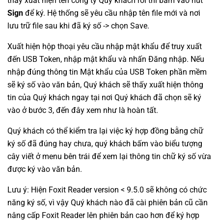
thấy xuất hiện tên công ty Quý khách rồi thì bấm vào nút
Sign
để ký. Hệ thống sẽ yêu cầu nhập tên file mới và nơi
lưu trữ file sau khi đã ký số -> chọn Save.
Xuất hiện hộp thoại yêu cầu nhập mật khẩu để truy xuất
đến USB Token, nhập mật khẩu và nhấn Đăng nhập. Nếu
nhập đúng thông tin Mật khẩu của USB Token phần mềm
sẽ ký số vào văn bản, Quý khách sẽ thấy xuất hiện thông
tin của Quý khách ngay tại nơi Quý khách đã chọn sẽ ký
vào ở bước 3, đến đây xem như là hoàn tất.
Quý khách có thể kiểm tra lại việc ký hợp đồng bằng chữ
ký số đã đúng hay chưa, quý khách bấm vào biểu tượng
cây viết ở menu bên trái để xem lại thông tin chữ ký số vừa
được ký vào văn bản.
Lưu ý: Hiện Foxit Reader version < 9.5.0 sẽ không có chức
năng ký số, vì vậy Quý khách nào đã cài phiên bản cũ cần
nâng cấp Foxit Reader lên phiên bản cao hơn để ký hợp