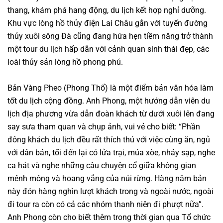
thang, khám phá hang động, du lịch kết hợp nghỉ dưỡng.
Khu vực lòng hồ thủy điện Lai Châu gắn với tuyến đường
thủy xuôi sông Đà cũng đang hứa hẹn tiềm năng trở thành
một tour du lịch hấp dẫn với cảnh quan sinh thái đẹp, các
loài thủy sản lòng hồ phong phú.
Bản Vàng Pheo (Phong Thổ) là một điểm bản văn hóa làm
tốt du lịch cộng đồng. Anh Phong, một hướng dẫn viên du
lịch địa phương vừa dẫn đoàn khách từ dưới xuôi lên đang
say sưa tham quan và chụp ảnh, vui vẻ cho biết: “Phần
đông khách du lịch đều rất thích thú với việc cùng ăn, ngủ
với dân bản, tối đến lại có lửa trại, múa xòe, nhảy sạp, nghe
ca hát và nghe những câu chuyện cổ giữa không gian
mênh mông và hoang vắng của núi rừng. Hàng năm bản
này đón hàng nghìn lượt khách trong và ngoài nước, ngoài
đi tour ra còn có cả các nhóm thanh niên đi phượt nữa”.
Anh Phong còn cho biết thêm trong thời gian qua Tổ chức