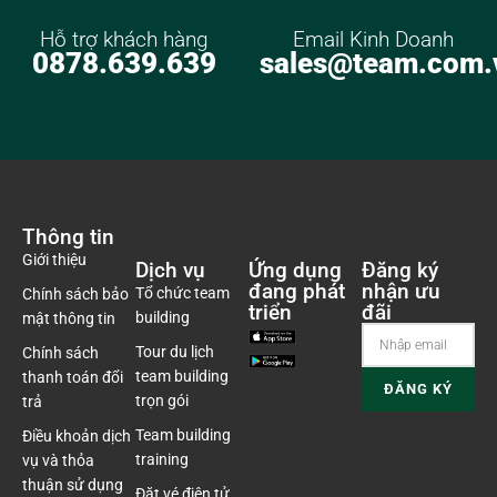
Hỗ trợ khách hàng
Email Kinh Doanh
0878.639.639
sales@team.com.
Thông tin
Giới thiệu
Dịch vụ
Ứng dụng
Đăng ký
đang phát
nhận ưu
Tổ chức team
Chính sách bảo
triển
đãi
building
mật thông tin
Tour du lịch
Chính sách
team building
thanh toán đổi
trọn gói
trả
Team building
Điều khoản dịch
training
vụ và thỏa
thuận sử dụng
Đặt vé điện tử