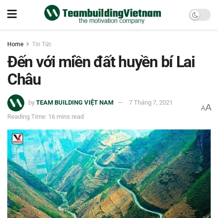
Home
Tin Tức
Đến với miền đất huyền bí Lai
Châu
by
TEAM BUILDING VIỆT NAM
7 Tháng 7, 2021
A
A
Reading Time: 16 mins read