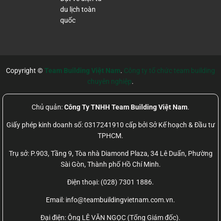
du lịch toàn
quốc
Copyright ©
Team Building Việt Nam
.
Công ty tổ chức team building
chuyên nghiệp
.
Chủ quản:
Công Ty TNHH Team Building Việt Nam
.
Giấy phép kinh doanh số: 0317241910 cấp bởi Sở Kế hoạch & Đầu tư
TPHCM.
Trụ sở: P.903, Tầng 9, Tòa nhà Diamond Plaza, 34 Lê Duẩn, Phường
Sài Gòn, Thành phố Hồ Chí Minh.
Điện thoại: (028) 7301 1886.
Email: info@teambuildingvietnam.com.vn.
Đại điện: Ông LÊ VĂN NGỌC (Tổng Giám đốc).