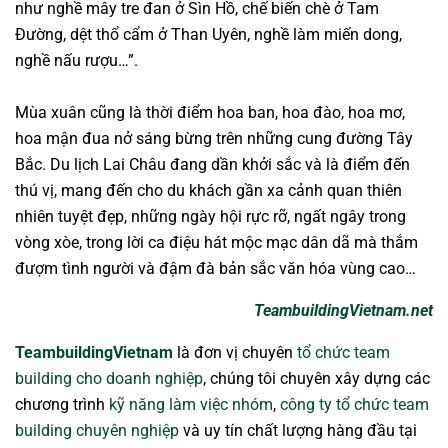
như nghề mây tre đan ở Sìn Hồ, chế biến chè ở Tam
Đường, dệt thổ cẩm ở Than Uyên, nghề làm miến dong,
nghề nấu rượu…”.
Mùa xuân cũng là thời điểm hoa ban, hoa đào, hoa mơ,
hoa mận đua nở sáng bừng trên những cung đường Tây
Bắc. Du lịch Lai Châu đang dần khởi sắc và là điểm đến
thú vị, mang đến cho du khách gần xa cảnh quan thiên
nhiên tuyệt đẹp, những ngày hội rực rỡ, ngất ngây trong
vòng xòe, trong lời ca điệu hát mộc mạc dân dã mà thắm
đượm tình người và đậm đà bản sắc văn hóa vùng cao…
TeambuildingVietnam.net
TeambuildingVietnam
là đơn vị chuyên
tổ chức team
building cho doanh nghiệp
, chúng tôi chuyên xây dựng các
chương trình
kỹ năng làm việc nhóm
,
công ty tổ chức team
building chuyên nghiệp
và uy tín chất lượng hàng đầu tại