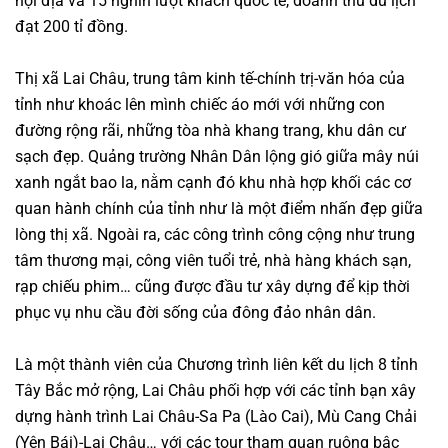
nội địa và 15 nghìn lượt khách quốc tế, doanh thu du lịch
đạt 200 tỉ đồng.
Thị xã Lai Châu, trung tâm kinh tế-chính trị-văn hóa của
tỉnh như khoác lên mình chiếc áo mới với những con
đường rộng rãi, những tòa nhà khang trang, khu dân cư
sạch đẹp. Quảng trường Nhân Dân lộng gió giữa mây núi
xanh ngắt bao la, nằm cạnh đó khu nhà hợp khối các cơ
quan hành chính của tỉnh như là một điểm nhấn đẹp giữa
lòng thị xã. Ngoài ra, các công trình công cộng như trung
tâm thương mại, công viên tuổi trẻ, nhà hàng khách sạn,
rạp chiếu phim… cũng được đầu tư xây dựng để kịp thời
phục vụ nhu cầu đời sống của đông đảo nhân dân.
Là một thành viên của Chương trình liên kết du lịch 8 tỉnh
Tây Bắc mở rộng, Lai Châu phối hợp với các tỉnh bạn xây
dựng hành trình Lai Châu-Sa Pa (Lào Cai), Mù Cang Chải
(Yên Bái)-Lai Châu… với các tour tham quan ruộng bậc