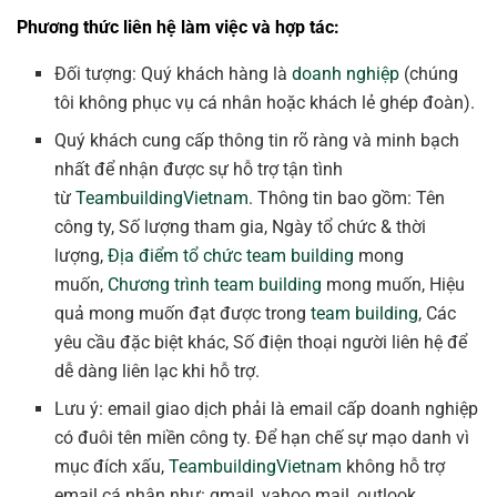
Phương thức liên hệ làm việc và hợp tác:
Đối tượng: Quý khách hàng là
doanh nghiệp
(chúng
tôi không phục vụ cá nhân hoặc khách lẻ ghép đoàn).
Quý khách cung cấp thông tin rõ ràng và minh bạch
nhất để nhận được sự hỗ trợ tận tình
từ
TeambuildingVietnam
. Thông tin bao gồm: Tên
công ty, Số lượng tham gia, Ngày tổ chức & thời
lượng,
Địa điểm tổ chức team building
mong
muốn,
Chương trình team building
mong muốn, Hiệu
quả mong muốn đạt được trong
team building
, Các
yêu cầu đặc biệt khác, Số điện thoại người liên hệ để
dễ dàng liên lạc khi hỗ trợ.
Lưu ý: email giao dịch phải là email cấp doanh nghiệp
có đuôi tên miền công ty. Để hạn chế sự mạo danh vì
mục đích xấu,
TeambuildingVietnam
không hỗ trợ
email cá nhân như: gmail, yahoo mail, outlook,