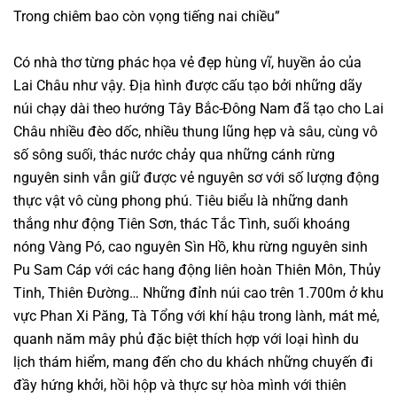
Trong chiêm bao còn vọng tiếng nai chiều”
Có nhà thơ từng phác họa vẻ đẹp hùng vĩ, huyền ảo của
Lai Châu như vậy. Địa hình được cấu tạo bởi những dãy
núi chạy dài theo hướng Tây Bắc-Đông Nam đã tạo cho Lai
Châu nhiều đèo dốc, nhiều thung lũng hẹp và sâu, cùng vô
số sông suối, thác nước chảy qua những cánh rừng
nguyên sinh vẫn giữ được vẻ nguyên sơ với số lượng động
thực vật vô cùng phong phú. Tiêu biểu là những danh
thắng như động Tiên Sơn, thác Tắc Tình, suối khoáng
nóng Vàng Pó, cao nguyên Sìn Hồ, khu rừng nguyên sinh
Pu Sam Cáp với các hang động liên hoàn Thiên Môn, Thủy
Tinh, Thiên Đường… Những đỉnh núi cao trên 1.700m ở khu
vực Phan Xi Păng, Tà Tổng với khí hậu trong lành, mát mẻ,
quanh năm mây phủ đặc biệt thích hợp với loại hình du
lịch thám hiểm, mang đến cho du khách những chuyến đi
đầy hứng khởi, hồi hộp và thực sự hòa mình với thiên