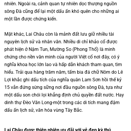
nhiên. Ngoài ra, cảnh quan tự nhiên dọc thượng nguồn
sông Đà cũng để lại một dấu ấn khó quên cho những ai
một lần được chứng kiến.
Mặt khác, Lai Châu còn là mảnh đất lưu giữ nhiều tài
nguyên lịch sử và nhân văn. Nhiều di chỉ khảo cổ được
phát hiện ở Nậm Tun, Mường So (Phong Thổ) là minh
chứng cho nền văn minh của người Việt cổ nơi đây, có ý
nghĩa khoa học lớn lao và hấp dẫn khách tham quan, tìm
hiểu. Trải qua hàng trăm năm, tấm bia đá chữ Nôm do Lê
Lợi khắc ghi dấu tích của nghĩa quân Lam Sơn hồi thế kỷ
15 vẫn đứng sừng sững nơi đầu nguồn sông Đà, tựa như
một dấu son chói lọi khẳng định chủ quyền đất nước. Hay
dinh thự Đèo Văn Long-một trong các di tích mang đậm
dấu ấn lịch sử, văn hóa vùng Tây Bắc.
Lai Châu được thiên nhiên ưu đãi với vẻ đẹp kỳ thú