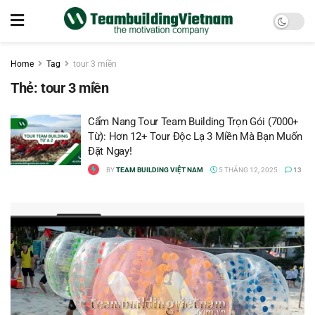
Home
Tag
tour 3 miền
Thẻ:
tour 3 miền
Cẩm Nang Tour Team Building Trọn Gói (7000+
Từ): Hơn 12+ Tour Độc Lạ 3 Miền Mà Bạn Muốn
Đặt Ngay!
BY
TEAM BUILDING VIỆT NAM
5 THÁNG 12, 2025
13