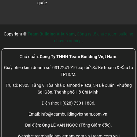
quốc
Copyright ©
Team Building Việt Nam
.
Công ty tổ chức team building
chuyên nghiệp
.
Chủ quản:
Công Ty TNHH Team Building Việt Nam
.
Giấy phép kinh doanh số: 0317241910 cấp bởi Sở Kế hoạch & Đầu tư
TPHCM.
Trụ sở: P.903, Tầng 9, Tòa nhà Diamond Plaza, 34 Lê Duẩn, Phường
Sài Gòn, Thành phố Hồ Chí Minh.
Điện thoại: (028) 7301 1886.
Email: info@teambuildingvietnam.com.vn.
Đại điện: Ông LÊ VĂN NGỌC (Tổng Giám đốc).
Website:
teambuildingvietnam.com.vn | team.com.vn |