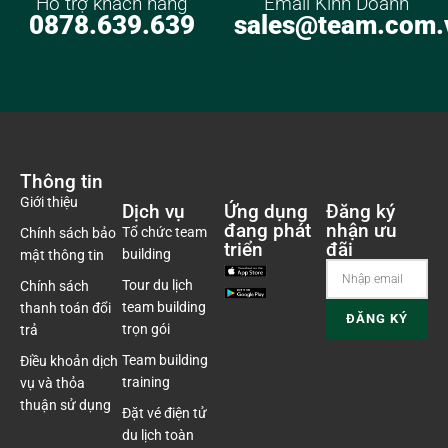
Hỗ trợ khách hàng
Email Kinh Doanh
0878.639.639
sales@team.com.
Thông tin
Giới thiệu
Dịch vụ
Ứng dụng
Đăng ký
đang phát
nhận ưu
Tổ chức team
Chính sách bảo
triển
đãi
building
mật thông tin
Tour du lịch
Chính sách
team building
thanh toán đổi
trọn gói
trả
Team building
Điều khoản dịch
training
vụ và thỏa
thuận sử dụng
Đặt vé điện tử
du lịch toàn