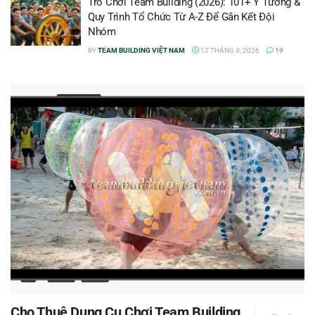
Trò Chơi Team Building (2026): 101+ Ý Tưởng &
Quy Trình Tổ Chức Từ A-Z Để Gắn Kết Đội
Nhóm
BY
TEAM BUILDING VIỆT NAM
12 THÁNG 3, 2026
19
Cho Thuê Dụng Cụ Chơi Team Building