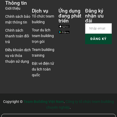
Thông tin
Giới thiệu
Dịch vụ
Ứng dụng
Đăng ký
đang phát
nhận ưu
Tổ chức team
Chính sách bảo
triển
đãi
building
mật thông tin
Tour du lịch
Chính sách
team building
thanh toán đổi
trọn gói
trả
Team building
Điều khoản dịch
training
vụ và thỏa
thuận sử dụng
Đặt vé điện tử
du lịch toàn
quốc
Copyright ©
Team Building Việt Nam
.
Công ty tổ chức team building
chuyên nghiệp
.