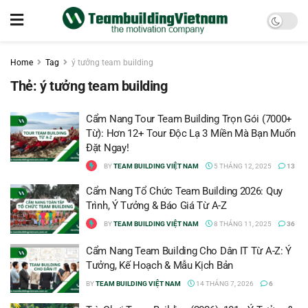
Home
Tag
ý tưởng team building
Thẻ:
ý tưởng team building
Cẩm Nang Tour Team Building Trọn Gói (7000+
Từ): Hơn 12+ Tour Độc Lạ 3 Miền Mà Bạn Muốn
Đặt Ngay!
BY
TEAM BUILDING VIỆT NAM
5 THÁNG 12, 2025
13
Cẩm Nang Tổ Chức Team Building 2026: Quy
Trình, Ý Tưởng & Báo Giá Từ A-Z
BY
TEAM BUILDING VIỆT NAM
8 THÁNG 11, 2025
36
Cẩm Nang Team Building Cho Dân IT Từ A-Z: Ý
Tưởng, Kế Hoạch & Mẫu Kịch Bản
BY
TEAM BUILDING VIỆT NAM
14 THÁNG 7, 2026
6