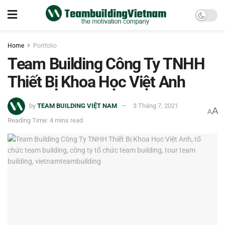
Home
Portfolio
Team Building Công Ty TNHH
Thiết Bị Khoa Học Việt Anh
by
TEAM BUILDING VIỆT NAM
3 Tháng 7, 2021
A
A
Reading Time: 4 mins read