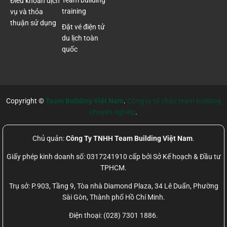
Điều khoản dịch
training
vụ và thỏa
thuận sử dụng
Đặt vé điện tử
du lịch toàn
quốc
Copyright ©
Team Building Việt Nam
.
Công ty tổ chức team building
chuyên nghiệp
.
Chủ quản:
Công Ty TNHH Team Building Việt Nam
.
Giấy phép kinh doanh số: 0317241910 cấp bởi Sở Kế hoạch & Đầu tư
TPHCM.
Trụ sở: P.903, Tầng 9, Tòa nhà Diamond Plaza, 34 Lê Duẩn, Phường
Sài Gòn, Thành phố Hồ Chí Minh.
Điện thoại: (028) 7301 1886.