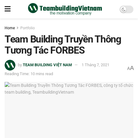
Home
Portfolio
Team Building Truyền Thông
Tương Tác FORBES
by
TEAM BUILDING VIỆT NAM
1 Tháng 7, 2021
A
A
Reading Time: 10 mins read