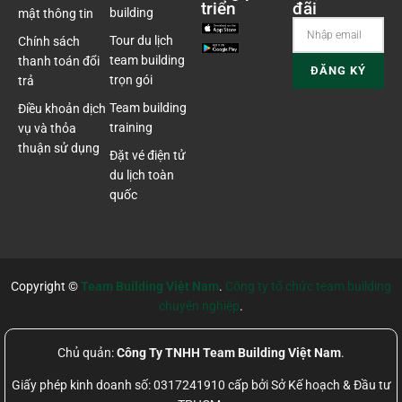
triển
đãi
building
mật thông tin
Tour du lịch
Chính sách
team building
thanh toán đổi
trọn gói
trả
Team building
Điều khoản dịch
training
vụ và thỏa
thuận sử dụng
Đặt vé điện tử
du lịch toàn
quốc
Copyright ©
Team Building Việt Nam
.
Công ty tổ chức team building
chuyên nghiệp
.
Chủ quản:
Công Ty TNHH Team Building Việt Nam
.
Giấy phép kinh doanh số: 0317241910 cấp bởi Sở Kế hoạch & Đầu tư