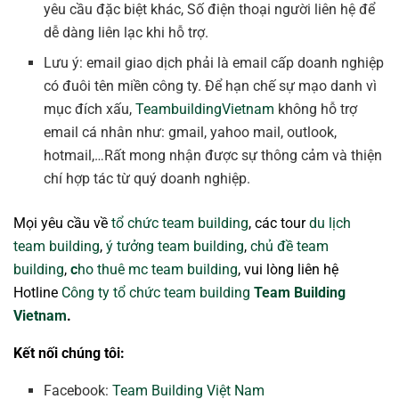
yêu cầu đặc biệt khác, Số điện thoại người liên hệ để
dễ dàng liên lạc khi hỗ trợ.
Lưu ý: email giao dịch phải là email cấp doanh nghiệp
có đuôi tên miền công ty. Để hạn chế sự mạo danh vì
mục đích xấu,
TeambuildingVietnam
không hỗ trợ
email cá nhân như: gmail, yahoo mail, outlook,
hotmail,…Rất mong nhận được sự thông cảm và thiện
chí hợp tác từ quý doanh nghiệp.
Mọi yêu cầu về
tổ chức team building
, các tour
du lịch
team building
,
ý tưởng team building
,
chủ đề team
building
,
c
ho thuê mc team building
, vui lòng liên hệ
Hotline
Công ty tổ chức team building
Team Building
Vietnam
.
Kết nối chúng tôi:
Facebook:
Team Building Việt Nam