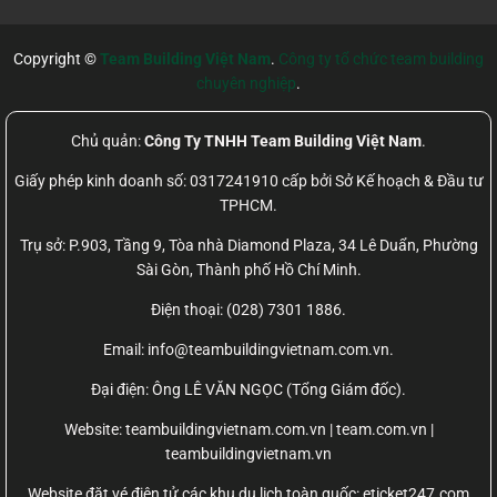
Copyright ©
Team Building Việt Nam
.
Công ty tổ chức team building
chuyên nghiệp
.
Chủ quản:
Công Ty TNHH Team Building Việt Nam
.
Giấy phép kinh doanh số: 0317241910 cấp bởi Sở Kế hoạch & Đầu tư
TPHCM.
Trụ sở: P.903, Tầng 9, Tòa nhà Diamond Plaza, 34 Lê Duẩn, Phường
Sài Gòn, Thành phố Hồ Chí Minh.
Điện thoại: (028) 7301 1886.
Email: info@teambuildingvietnam.com.vn.
Đại điện: Ông LÊ VĂN NGỌC (Tổng Giám đốc).
Website:
teambuildingvietnam.com.vn | team.com.vn |
teambuildingvietnam.vn
Website đặt vé điện tử các khu du lịch toàn quốc: eticket247.com