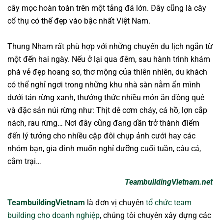
cây mọc hoàn toàn trên một tảng đá lớn. Đây cũng là cây
cổ thụ có thế đẹp vào bậc nhất Việt Nam.
Thung Nham rất phù hợp với những chuyến du lịch ngắn từ
một đến hai ngày. Nếu ở lại qua đêm, sau hành trình khám
phá vẻ đẹp hoang sơ, thơ mộng của thiên nhiên, du khách
có thể nghỉ ngơi trong những khu nhà sàn nằm ẩn mình
dưới tán rừng xanh, thưởng thức nhiều món ăn đồng quê
và đặc sản núi rừng như: Thịt dê cơm cháy, cá hồ, lợn cắp
nách, rau rừng… Nơi đây cũng đang dần trở thành điểm
đến lý tưởng cho nhiều cặp đôi chụp ảnh cưới hay các
nhóm bạn, gia đình muốn nghỉ dưỡng cuối tuần, câu cá,
cắm trại…
TeambuildingVietnam.net
TeambuildingVietnam
là đơn vị chuyên
tổ chức team
building cho doanh nghiệp
, chúng tôi chuyên xây dựng các