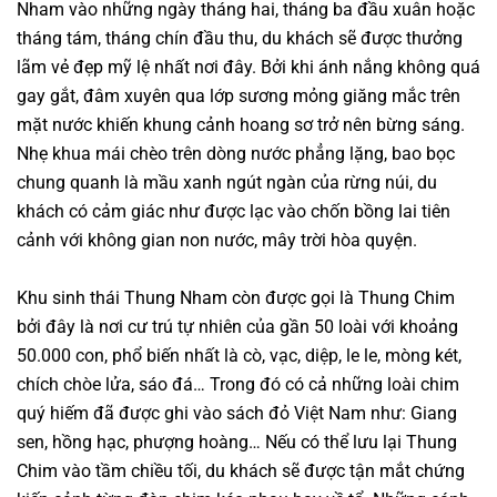
Nham vào những ngày tháng hai, tháng ba đầu xuân hoặc
tháng tám, tháng chín đầu thu, du khách sẽ được thưởng
lãm vẻ đẹp mỹ lệ nhất nơi đây. Bởi khi ánh nắng không quá
gay gắt, đâm xuyên qua lớp sương mỏng giăng mắc trên
mặt nước khiến khung cảnh hoang sơ trở nên bừng sáng.
Nhẹ khua mái chèo trên dòng nước phẳng lặng, bao bọc
chung quanh là mầu xanh ngút ngàn của rừng núi, du
khách có cảm giác như được lạc vào chốn bồng lai tiên
cảnh với không gian non nước, mây trời hòa quyện.
Khu sinh thái Thung Nham còn được gọi là Thung Chim
bởi đây là nơi cư trú tự nhiên của gần 50 loài với khoảng
50.000 con, phổ biến nhất là cò, vạc, diệp, le le, mòng két,
chích chòe lửa, sáo đá… Trong đó có cả những loài chim
quý hiếm đã được ghi vào sách đỏ Việt Nam như: Giang
sen, hồng hạc, phượng hoàng… Nếu có thể lưu lại Thung
Chim vào tầm chiều tối, du khách sẽ được tận mắt chứng