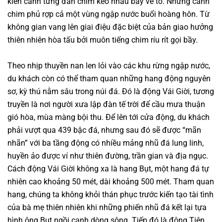
kiến cảnh từng đàn chim kéo nhau bay về tổ. Những cánh
chim phủ rợp cả một vùng ngập nước buổi hoàng hôn. Từ
không gian vang lên giai điệu đặc biệt của bản giao hưởng
thiên nhiên hòa tấu bởi muôn tiếng chim ríu rít gọi bầy.
Theo nhịp thuyền nan len lỏi vào các khu rừng ngập nước,
du khách còn có thể tham quan những hang động nguyên
sơ, kỳ thú nằm sâu trong núi đá. Đó là động Vái Giời, tương
truyền là nơi người xưa lập đàn tế trời để cầu mưa thuận
gió hòa, mùa màng bội thu. Để lên tới cửa động, du khách
phải vượt qua 439 bậc đá, nhưng sau đó sẽ được “mãn
nhãn” với ba tầng động có nhiều mảng nhũ đá lung linh,
huyền ảo được ví như thiên đường, trần gian và địa ngục.
Cách động Vái Giời không xa là hang Bụt, một hang đá tự
nhiên cao khoảng 50 mét, dài khoảng 500 mét. Tham quan
hang, chúng ta không khỏi thán phục trước kiến tạo tài tình
của bà mẹ thiên nhiên khi những phiến nhũ đá kết lại tựa
hình ông Bụt ngồi cạnh dòng sông. Tiếp đó là động Tiên