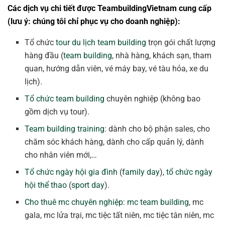
Các dịch vụ chi tiết được TeambuildingVietnam cung cấp
(lưu ý: chúng tôi chỉ phục vụ cho doanh nghiệp):
Tổ chức
tour du lịch team building
trọn gói chất lượng
hàng đầu (
team building
, nhà hàng, khách sạn, tham
quan, hướng dẫn viên, vé máy bay, vé tàu hỏa, xe du
lịch).
Tổ chức team building
chuyên nghiệp (không bao
gồm dịch vụ tour).
Team building training
: dành cho bộ phận sales, cho
chăm sóc khách hàng, dành cho cấp quản lý, dành
cho nhân viên mới,…
Tổ chức ngày hội gia đình
(
family day
),
tổ chức ngày
hội thể thao
(
sport day
).
Cho thuê mc chuyên nghiệp
:
mc team building
, mc
gala, mc lửa trại, mc tiệc tất niên, mc tiệc tân niên, mc