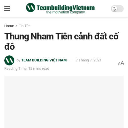
Home
Tin Tức
Thung Nham Tiên cảnh đất cố
đô
by
TEAM BUILDING VIỆT NAM
7 Tháng 7, 2021
A
A
Reading Time: 12 mins read