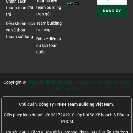
Tour du lịch
Chính sách
team building
thanh toán đổi
trọn gói
trả
Team building
Điều khoản dịch
training
vụ và thỏa
thuận sử dụng
Đặt vé điện tử
du lịch toàn
quốc
Copyright ©
Team Building Việt Nam
.
Công ty tổ chức team building
chuyên nghiệp
.
Chủ quản:
Công Ty TNHH Team Building Việt Nam
.
Giấy phép kinh doanh số: 0317241910 cấp bởi Sở Kế hoạch & Đầu tư
TPHCM.
Trụ sở: P.903, Tầng 9, Tòa nhà Diamond Plaza, 34 Lê Duẩn, Phường