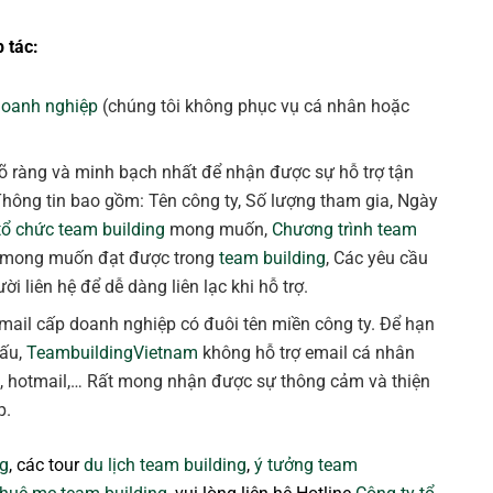
 tác:
doanh nghiệp
(chúng tôi không phục vụ cá nhân hoặc
õ ràng và minh bạch nhất để nhận được sự hỗ trợ tận
Thông tin bao gồm: Tên công ty, Số lượng tham gia, Ngày
tổ chức team building
mong muốn,
Chương trình team
 mong muốn đạt được trong
team building
, Các yêu cầu
ời liên hệ để dễ dàng liên lạc khi hỗ trợ.
 email cấp doanh nghiệp có đuôi tên miền công ty. Để hạn
xấu,
TeambuildingVietnam
không hỗ trợ email cá nhân
k, hotmail,… Rất mong nhận được sự thông cảm và thiện
p.
ng
, các tour
du lịch team building
,
ý tưởng team