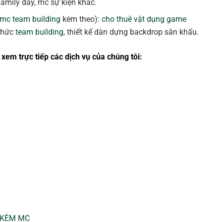
 family day, mc sự kiện khác.
 mc team building
kèm theo):
cho thuê vật dụng game
 chức
team building
, thiết kế dàn dựng backdrop sân khấu.
xem trực tiếp các dịch vụ của chúng tôi:
 KÈM MC