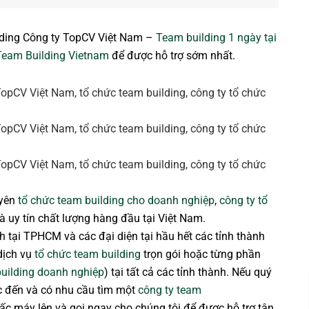
ding Công ty TopCV Việt Nam –
Team building 1 ngày tại
Team Building Vietnam
để được hỗ trợ sớm nhất.
uyên
tổ chức team building cho doanh nghiệp
,
công ty tổ
à uy tín chất lượng hàng đầu tại Việt Nam.
h tại TPHCM và các đại diện tại hầu hết các tỉnh thành
dịch vụ
tổ chức team building
trọn gói hoặc từng phần
uilding doanh nghiệp
) tại tất cả các tỉnh thành. Nếu quý
c đến và có nhu cầu tìm một
công ty team
c máy lên và gọi ngay cho chúng tôi để được hỗ trợ tận