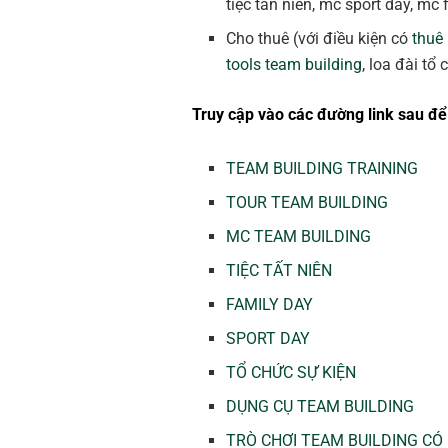
tiệc tân niên, mc sport day, mc
Cho thuê (với điều kiện có
thuê
tools team building
, loa đài tổ
Truy cập vào các đường link sau để 
TEAM BUILDING TRAINING
TOUR TEAM BUILDING
MC TEAM BUILDING
TIỆC TẤT NIÊN
FAMILY DAY
SPORT DAY
TỔ CHỨC SỰ KIỆN
DỤNG CỤ TEAM BUILDING
TRÒ CHƠI TEAM BUILDING CÓ