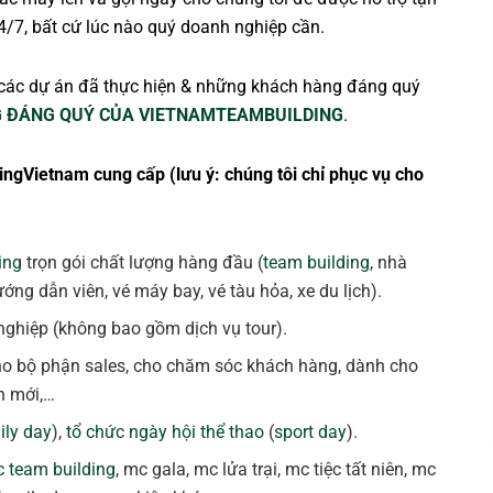
4/7, bất cứ lúc nào quý doanh nghiệp cần.
các dự án đã thực hiện & những khách hàng đáng quý
 ĐÁNG QUÝ CỦA VIETNAMTEAMBUILDING
.
ingVietnam cung cấp (lưu ý: chúng tôi chỉ phục vụ cho
ing
trọn gói chất lượng hàng đầu (
team building
, nhà
ng dẫn viên, vé máy bay, vé tàu hỏa, xe du lịch).
ghiệp (không bao gồm dịch vụ tour).
ho bộ phận sales, cho chăm sóc khách hàng, dành cho
n mới,…
ily day
),
tổ chức ngày hội thể thao
(
sport day
).
 team building
, mc gala, mc lửa trại, mc tiệc tất niên, mc