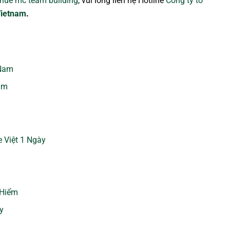
thuê mc team building
, vui lòng liên hệ Hotline
Công ty tổ
Vietnam
.
 Nam
am
e Việt 1 Ngày
 Hiểm
y