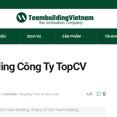
HIỆU
DỊCH VỤ
SẢN PHẨM
TÀI K
ding Công Ty TopCV
A
0
in
Portfolio
Reading Time: 8 mins read
A