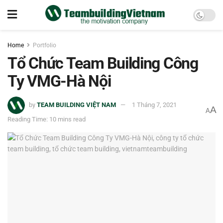
Home
Portfolio
Tổ Chức Team Building Công
Ty VMG-Hà Nội
by
TEAM BUILDING VIỆT NAM
1 Tháng 7, 2021
A
A
Reading Time: 10 mins read