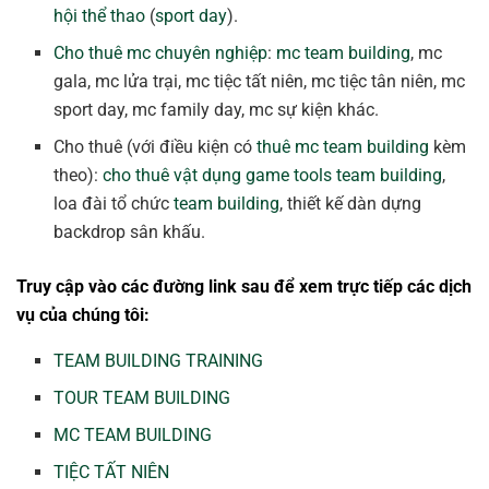
hội thể thao
(
sport day
).
Cho thuê mc chuyên nghiệp
:
mc team building
, mc
gala, mc lửa trại, mc tiệc tất niên, mc tiệc tân niên, mc
sport day, mc family day, mc sự kiện khác.
Cho thuê (với điều kiện có
thuê mc team building
kèm
theo):
cho thuê vật dụng game tools team building
,
loa đài tổ chức
team building
, thiết kế dàn dựng
backdrop sân khấu.
Truy cập vào các đường link sau để xem trực tiếp các dịch
vụ của chúng tôi:
TEAM BUILDING TRAINING
TOUR TEAM BUILDING
MC TEAM BUILDING
TIỆC TẤT NIÊN