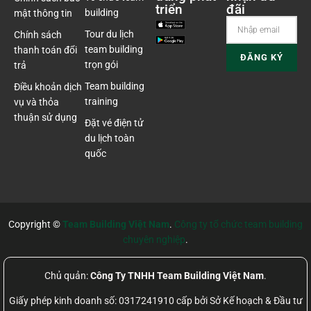
triển
đãi
building
mật thông tin
Tour du lịch
Chính sách
team building
thanh toán đổi
trọn gói
trả
Team building
Điều khoản dịch
training
vụ và thỏa
thuận sử dụng
Đặt vé điện tử
du lịch toàn
quốc
Copyright ©
Team Building Việt Nam
.
Công ty tổ chức team building
chuyên nghiệp
.
Chủ quản:
Công Ty TNHH Team Building Việt Nam
.
Giấy phép kinh doanh số: 0317241910 cấp bởi Sở Kế hoạch & Đầu tư