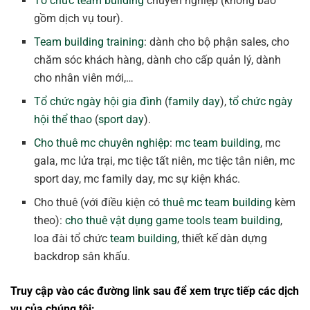
Tổ chức team building
chuyên nghiệp (không bao
gồm dịch vụ tour).
Team building training
: dành cho bộ phận sales, cho
chăm sóc khách hàng, dành cho cấp quản lý, dành
cho nhân viên mới,…
Tổ chức ngày hội gia đình
(
family day
),
tổ chức ngày
hội thể thao
(
sport day
).
Cho thuê mc chuyên nghiệp
:
mc team building
, mc
gala, mc lửa trại, mc tiệc tất niên, mc tiệc tân niên, mc
sport day, mc family day, mc sự kiện khác.
Cho thuê (với điều kiện có
thuê mc team building
kèm
theo):
cho thuê vật dụng game tools team building
,
loa đài tổ chức
team building
, thiết kế dàn dựng
backdrop sân khấu.
Truy cập vào các đường link sau để xem trực tiếp các dịch
vụ của chúng tôi: