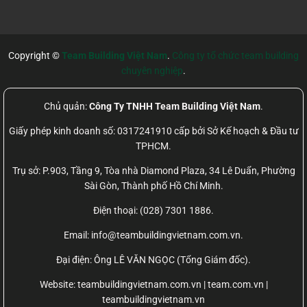
Copyright ©
Team Building Việt Nam
.
Công ty tổ chức team building
chuyên nghiệp
.
Chủ quản:
Công Ty TNHH Team Building Việt Nam
.
Giấy phép kinh doanh số: 0317241910 cấp bởi Sở Kế hoạch & Đầu tư
TPHCM.
Trụ sở: P.903, Tầng 9, Tòa nhà Diamond Plaza, 34 Lê Duẩn, Phường
Sài Gòn, Thành phố Hồ Chí Minh.
Điện thoại: (028) 7301 1886.
Email: info@teambuildingvietnam.com.vn.
Đại điện: Ông LÊ VĂN NGỌC (Tổng Giám đốc).
Website:
teambuildingvietnam.com.vn | team.com.vn |
teambuildingvietnam.vn