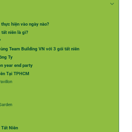
c thực hiện vào ngày nào?
tất niên là gì?
?
cùng Team Building VN với 3 gói tất niên
ông Ty
ên year end party
Niên Tại TPHCM
avillon
 Garden
 Tất Niên