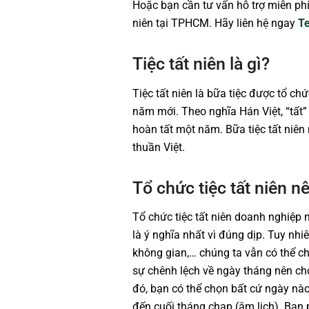
Hoặc bạn cần tư vấn hỗ trợ miễn phí 
niên tại TPHCM. Hãy liên hệ ngay
Te
Tiệc tất niên là gì?
Tiệc tất niên là bữa tiệc được tổ ch
năm mới. Theo nghĩa Hán Việt, “tất” c
hoàn tất một năm. Bữa tiệc tất niên 
thuần Việt.
Tổ chức tiệc tất niên 
Tổ chức tiệc tất niên doanh nghiệp
là ý nghĩa nhất vì đúng dịp. Tuy nhi
không gian,… chúng ta vẫn có thể ch
sự chênh lệch về ngày tháng nên ch
đó, bạn có thể chọn bất cứ ngày nào
đến cuối tháng chạp (âm lịch). Bạn