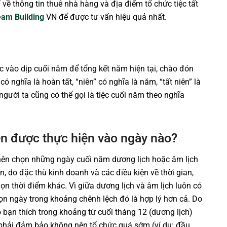
về thông tin thuê nhà hàng và địa điểm tổ chức tiệc tất
am Building
VN để được tư vấn hiệu quả nhất.
ức vào dịp cuối năm để tổng kết năm hiện tại, chào đón
ó nghĩa là hoàn tất, “niên” có nghĩa là năm, “tất niên” là
người ta cũng có thể gọi là tiệc cuối năm theo nghĩa
nên được thực hiện vào ngày nào?
 nên chọn những ngày cuối năm dương lịch hoặc âm lịch
ên, do đặc thù kinh doanh và các điều kiện về thời gian,
ọn thời điểm khác. Vì giữa dương lịch và âm lịch luôn có
ọn ngày trong khoảng chênh lệch đó là hợp lý hơn cả. Do
 bạn thích trong khoảng từ cuối tháng 12 (dương lịch)
 phải đảm bảo không nên tổ chức quá sớm (ví dụ: đầu