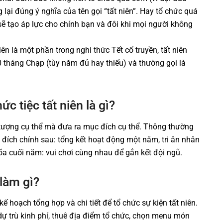
lại đúng ý nghĩa của tên gọi “tất niên”. Hay tổ chức quá
ẽ tạo áp lực cho chính bạn và đôi khi mọi người không
iên là một phần trong nghi thức Tết cổ truyền, tất niên
 tháng Chạp (tùy năm đủ hay thiếu) và thường gọi là
c tiệc tất niên là gì?
tượng cụ thể mà đưa ra mục đích cụ thể. Thông thường
c đích chính sau: tổng kết hoạt động một năm, tri ân nhân
a cuối năm: vui chơi cùng nhau để gắn kết đội ngũ.
 làm gì?
 kế hoạch tổng hợp và chi tiết để tổ chức sự kiện tất niên.
dự trù kinh phí, thuê địa điểm tổ chức, chọn menu món