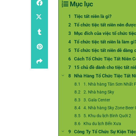
Mục lục
Tiệc tất niên là gì?
Tổ chức tiệc tất niên nên đượ
Mục đích của việc tổ chức tiệc 
Tổ chức tiệc tất niên là làm gì
Tổ chức tiệc tất niên dễ dàng 
Cách Tổ Chức Tiệc Tất Niên C
15 chủ đề dành cho tiệc tất ni
Nhà Hàng Tổ Chức Tiệc Tất 
1. Nhà hàng Tân Sơn Nhất P
2. Nhà hàng Sky
3. Gala Center
4. Nhà hàng Sky Zone Beer
5. Khu du lịch Bình Quới 2
Khu du lịch Bến Xưa
Công Ty Tổ Chức Sự Kiện Tiệc