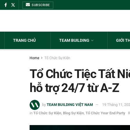
SUBSCRIBE
TRANG CHỦ
TEAM BUILDING
GIỚI T
Home
Tổ Chức Sự Kiện
Tổ Chức Tiệc Tất N
hỗ trợ 24/7 từ A-Z
by
TEAM BUILDING VIỆT NAM
19 Tháng 11, 20
in
Tổ Chức Sự Kiện
,
Blog Sự Kiện
,
Tổ Chức Year End Party
R