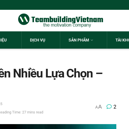
HIỆU
DỊCH VỤ
SẢN PHẨM
TÀI K
iên Nhiều Lựa Chọn –
25
A
2
A
eading Time: 27 mins read