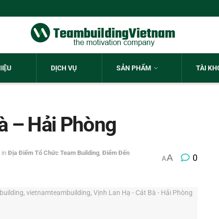
HIỆU
DỊCH VỤ
SẢN PHẨM
TÀI K
Bà – Hải Phòng
in
Địa Điểm Tổ Chức Team Building
,
Điểm Đến
A
0
A