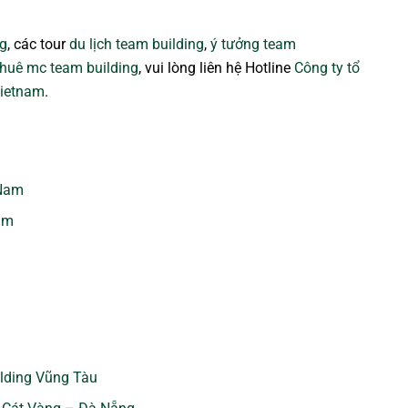
ng
, các tour
du lịch team building
,
ý tưởng team
thuê mc team building
, vui lòng liên hệ Hotline
Công ty tổ
Vietnam
.
 Nam
am
lding Vũng Tàu