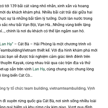
có tới 139 bãi cát vàng nhỏ nhắn, xinh xắn và hoang
ời du khách khám phá. Nhiều bãi cát trải dài giữa hai
thực sự là những bãi tắm lý tưởng. Dưới làn nước trong
u sắc như bãi Vạn Bội, Vạn Hà…Những vùng biển lặng
…, chính là nơi du khách có thể lặn ngắm san hô.
 Lan Hạ”
– Cát Bà – Hải Phòng là một chương trình vô
 TeambuildingVietnam thiết kế. Với địa hình khám phá mới
 các bạn sẽ được trải nghiệm cảm giác lênh đênh trên
thuyền Kayak, cùng nhau trải qua các trận địa và thử
et-up sẵn trên vịnh
Lan Hạ
, cùng chung sức chung lòng
i lòng biển Cát Cò…
đi xuyên rừng quốc gia Cát Bà, nơi sinh sống nhiều loài
rắng quý hiếm và khu rừng cây kim giao. Vượt qua đỉnh