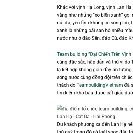
Khác với vịnh Hạ Long, vịnh Lan Hạ 
vắng như những “eo biển xanh” gọi m
núi đá, yên tĩnh không có sóng lớn, 
xanh là những bãi san hô nhiều mầ
nước như ở đảo Sến, đảo Cù, đảo Khỉ
Team building “Đại Chiến Trên Vịnh
cùng đặc sắc, hấp dẫn và thú vị do
lạ kết hợp không gian đầy ấn tượng
sóng nước cùng đồng đội trên chiếc 
thách do
TeambuildingVietnam
đã s
tìm kiếm kho báu được cất giấu dướ
Du khách phương xa đến Lan Hạ nên 
thú quý trong đó có loài voọc đầu t