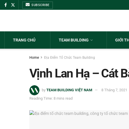
SUBSCRIBE
TRANG CHỦ
TEAM BUILDING
GIỚI T
Home
Địa Điểm Tổ Chức Team Building
Vịnh Lan Hạ – Cát 
by
TEAM BUILDING VIỆT NAM
8 Tháng 7, 2021
Reading Time: 8 mins read