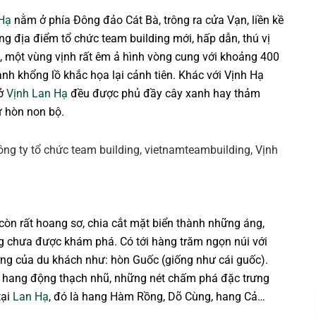
 Hạ
nằm ở phía Đông đảo Cát Bà, trông ra cửa Vạn, liền kề
g địa điểm tổ chức team building mới, hấp dẫn, thú vị
, một vùng vịnh rất êm ả hình vòng cung với khoảng 400
nh khổng lồ khắc họa lại cảnh tiên. Khác với Vịnh Hạ
 ở
Vịnh Lan Hạ
đều được phủ đầy cây xanh hay thảm
ư hòn non bộ.
còn rất hoang sơ, chia cắt mặt biển thành những áng,
ng chưa được khám phá. Có tới hàng trăm ngọn núi với
ợng của du khách như: hòn Guốc (giống như cái guốc).
 hang động thạch nhũ, những nét chấm phá đặc trưng
tại
Lan Hạ
, đó là hang Hàm Rồng, Dõ Cùng, hang Cả…