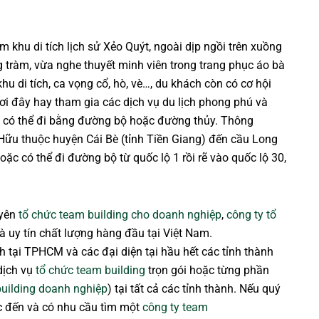
 khu di tích lịch sử Xẻo Quýt, ngoài dịp ngồi trên xuồng
 tràm, vừa nghe thuyết minh viên trong trang phục áo bà
khu di tích, ca vọng cổ, hò, vè…, du khách còn có cơ hội
nơi đây hay tham gia các dịch vụ du lịch phong phú và
h có thể đi bằng đường bộ hoặc đường thủy. Thông
Hữu thuộc huyện Cái Bè (tỉnh Tiền Giang) đến cầu Long
hoặc có thể đi đường bộ từ quốc lộ 1 rồi rẽ vào quốc lộ 30,
uyên
tổ chức team building cho doanh nghiệp
,
công ty tổ
à uy tín chất lượng hàng đầu tại Việt Nam.
h tại TPHCM và các đại diện tại hầu hết các tỉnh thành
dịch vụ
tổ chức team building
trọn gói hoặc từng phần
uilding doanh nghiệp
) tại tất cả các tỉnh thành. Nếu quý
c đến và có nhu cầu tìm một
công ty team