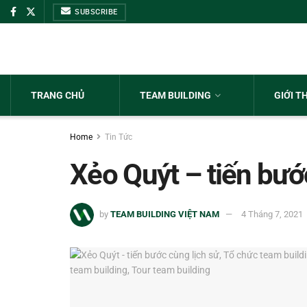
SUBSCRIBE
TRANG CHỦ
TEAM BUILDING
GIỚI T
Home
Tin Tức
Xẻo Quýt – tiến bướ
by
TEAM BUILDING VIỆT NAM
4 Tháng 7, 2021