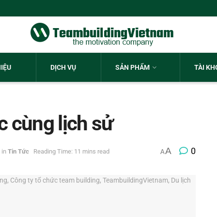
HIỆU
DỊCH VỤ
SẢN PHẨM
TÀI K
c cùng lịch sử
A
0
in
Tin Tức
Reading Time: 11 mins read
A