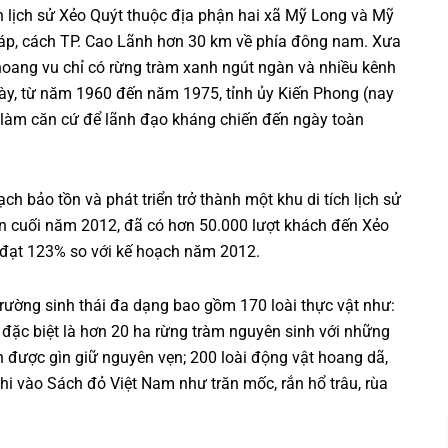
h lịch sử Xẻo Quýt thuộc địa phận hai xã Mỹ Long và Mỹ
háp, cách TP. Cao Lãnh hơn 30 km về phía đông nam. Xưa
 hoang vu chỉ có rừng tràm xanh ngút ngàn và nhiều kênh
này, từ năm 1960 đến năm 1975, tỉnh ủy Kiến Phong (nay
 làm căn cứ để lãnh đạo kháng chiến đến ngày toàn
h bảo tồn và phát triển trở thành một khu di tích lịch sử
ến cuối năm 2012, đã có hơn 50.000 lượt khách đến Xẻo
 đạt 123% so với kế hoạch năm 2012.
 trường sinh thái đa dạng bao gồm 170 loài thực vật như:
… đặc biệt là hơn 20 ha rừng tràm nguyên sinh với những
n được gìn giữ nguyên vẹn; 200 loài động vật hoang dã,
hi vào Sách đỏ Việt Nam như trăn mốc, rắn hổ trâu, rùa