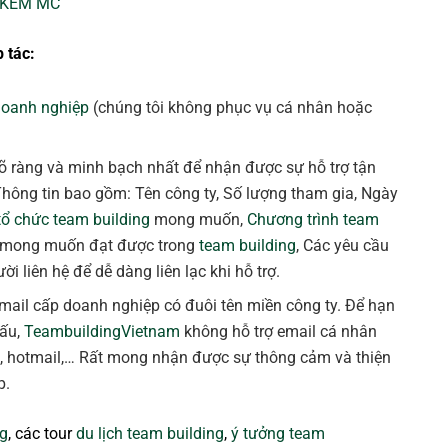
 KÈM MC
 tác:
doanh nghiệp
(chúng tôi không phục vụ cá nhân hoặc
õ ràng và minh bạch nhất để nhận được sự hỗ trợ tận
Thông tin bao gồm: Tên công ty, Số lượng tham gia, Ngày
tổ chức team building
mong muốn,
Chương trình team
 mong muốn đạt được trong
team building
, Các yêu cầu
ời liên hệ để dễ dàng liên lạc khi hỗ trợ.
 email cấp doanh nghiệp có đuôi tên miền công ty. Để hạn
xấu,
TeambuildingVietnam
không hỗ trợ email cá nhân
k, hotmail,… Rất mong nhận được sự thông cảm và thiện
p.
ng
, các tour
du lịch team building
,
ý tưởng team