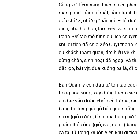
Cùng với tiềm năng thiên nhiên phong
mạng như: hầm bí mật, hầm tránh b
đấu chữ Z, những “bãi ngù – tử địa”
địch, nhà hội họp, làm việc và sinh 
tranh. Để tạo mô hình du lịch chuyê
khu di tích đã chia Xẻo Quýt thành 2 
du khách tham quan, tìm hiểu về khu 
dừng chân, sinh hoạt dã ngoại và tha
đặt lọp, bắt vịt, đua xuồng ba lá, đi
Ban Quản lý còn đầu tư tôn tạo các d
trồng hoa súng; xây dựng thêm các 
ăn đặc sản được chế biến từ rùa, r
bằng bê tông giả gỗ bắc qua những k
niệm (giỏ cườm, bình hoa bằng cườ
phẩm thủ công (giỏ, sọt, nón…) bằng
ca tài tử trong khuôn viên khu di t