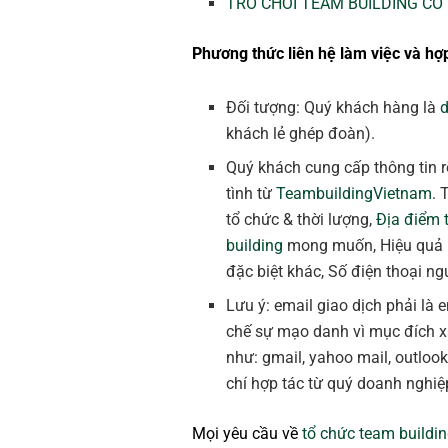
TRÒ CHƠI TEAM BUILDING CÓ
Phương thức liên hệ làm việc và hợp
Đối tượng: Quý khách hàng là
khách lẻ ghép đoàn).
Quý khách cung cấp thông tin r
tình từ
TeambuildingVietnam
. 
tổ chức & thời lượng,
Địa điểm 
building
mong muốn, Hiệu quả
đặc biệt khác, Số điện thoại ngư
Lưu ý: email giao dịch phải là
chế sự mạo danh vì mục đích 
như: gmail, yahoo mail, outloo
chí hợp tác từ quý doanh nghiệ
Mọi yêu cầu về
tổ chức team buildi