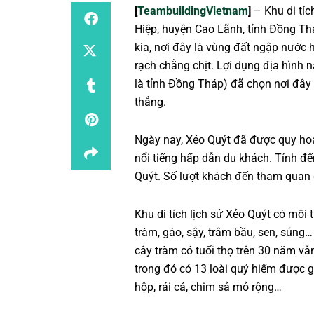
[
TeambuildingVietnam
]
– Khu di tíc
Hiệp, huyện Cao Lãnh, tỉnh Đồng T
kia, nơi đây là vùng đất ngập nước
rạch chằng chịt. Lợi dụng địa hình 
là tỉnh Đồng Tháp) đã chọn nơi đây
thắng.
Ngày nay, Xẻo Quýt đã được quy hoạc
nổi tiếng hấp dẫn du khách. Tính đ
Quýt. Số lượt khách đến tham quan
Khu di tích lịch sử Xẻo Quýt có môi
tràm, gáo, sậy, trâm bầu, sen, súng
cây tràm có tuổi thọ trên 30 năm vẫ
trong đó có 13 loài quý hiếm được g
hộp, rái cá, chim sả mỏ rộng…