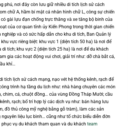
 phú, nơi đây còn lưu giữ nhiều di tích lịch sử cách
om chữ A, hầm bí mật cá nhân hình chữ L, công sự chiến
 có gài lựu đạn chống trực thăng và xe tăng bộ binh của
hoạt của cơ quan tỉnh ủy Kiến Phong trong thời gian chiến
n nghiệp và có sức hấp dẫn cho khu di tích, Ban Quản lý
khu vực riêng biệt: khu vực 1 (diện tích 50 ha) là nơi để
di tích; khu vực 2 (diện tích 25 ha) là nơi để du khách
m gia các hoạt động vui chơi, giải trí như: dỡ chà bắt cá,
 cầu khỉ…
i tích lịch sử cách mạng, nạo vét hệ thống kênh, rạch để
công trình hạ tầng du lịch như: nhà hàng chuyên các món
ắn, chim, cá, chuột đồng… của vùng Đồng Tháp Mười; cầu
ênh, rạch; bố trí hợp lý các dịch vụ như: bán hàng lưu
m, đồ thủ công mỹ nghệ bằng gỗ tràm), làm các sản
 nguyên liệu lục bình… cũng như tổ chức biểu diễn đờn
ích phục vụ du khách tham quan và du khách
team