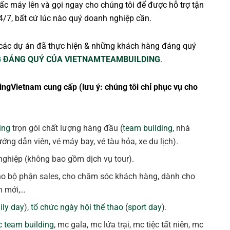
c máy lên và gọi ngay cho chúng tôi để được hỗ trợ tận
4/7, bất cứ lúc nào quý doanh nghiệp cần.
các dự án đã thực hiện & những khách hàng đáng quý
 ĐÁNG QUÝ CỦA VIETNAMTEAMBUILDING
.
ingVietnam cung cấp (lưu ý: chúng tôi chỉ phục vụ cho
ing
trọn gói chất lượng hàng đầu (
team building
, nhà
ng dẫn viên, vé máy bay, vé tàu hỏa, xe du lịch).
ghiệp (không bao gồm dịch vụ tour).
ho bộ phận sales, cho chăm sóc khách hàng, dành cho
n mới,…
ily day
),
tổ chức ngày hội thể thao
(
sport day
).
 team building
, mc gala, mc lửa trại, mc tiệc tất niên, mc