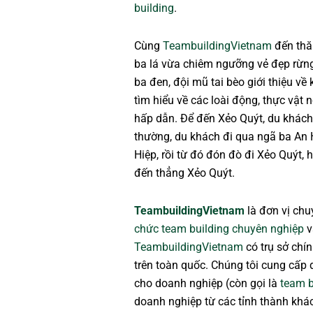
building
.
Cùng
TeambuildingVietnam
đến thăm
ba lá vừa chiêm ngưỡng vẻ đẹp rừng
ba đen, đội mũ tai bèo giới thiệu về 
tìm hiểu về các loài động, thực vật 
hấp dẫn. Để đến Xẻo Quýt, du khác
thường, du khách đi qua ngã ba An 
Hiệp, rồi từ đó đón đò đi Xẻo Quýt, 
đến thẳng Xẻo Quýt.
TeambuildingVietnam
là đơn vị ch
chức team building chuyên nghiệp
v
TeambuildingVietnam
có trụ sở chín
trên toàn quốc. Chúng tôi cung cấp 
cho doanh nghiệp (còn gọi là
team b
doanh nghiệp từ các tỉnh thành khá