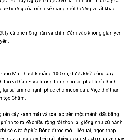
được. Bởi Tây Nguyên được xem là “thủ phủ” của cây cà
h quê hương của mình sẽ mang một hương vị rất khác
một ly cà phê nồng nàn và chìm đắm vào không gian yên
uyên.
 Buôn Ma Thuột khoảng 100km, được khởi công xây
 thờ vị thần Siva tượng trưng cho sự phát triển thịnh
 lại sự ấm no hạnh phúc cho muôn dân. Việc thờ thần
ân tộc Chăm.
 tán cây xanh mát và tọa lạc trên một mảnh đất bằng
hình to ra về chiều rộng rồi thon lại giống như củ hành.
chỉ có cửa ở phía Đông được mở. Hiện tại, ngọn tháp
n này là nơi đón tiếp rất nhiều đoàn khách mua vé máy