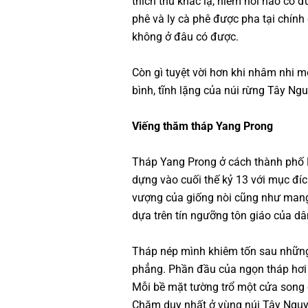
thích thú khác lạ, hiếm nơi nào có 
phê và ly cà phê được pha tại chín
không ở đâu có được.
Còn gì tuyệt vời hơn khi nhâm nhi 
bình, tĩnh lặng của núi rừng Tây Ng
Viếng thăm tháp Yang Prong
Tháp Yang Prong ở cách thành phố
dựng vào cuối thế kỷ 13 với mục đích
vượng của giống nòi cũng như mang
dựa trên tín ngưỡng tôn giáo của d
Tháp nép mình khiêm tốn sau những
phẳng. Phần đầu của ngọn tháp hơi p
Mỗi bề mặt tường trổ một cửa song 
Chăm duy nhất ở vùng núi Tây Nguyê