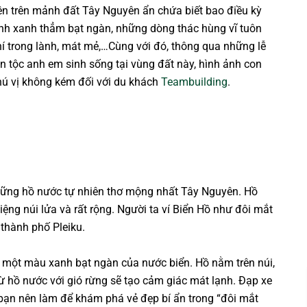
n trên mảnh đất Tây Nguyên ẩn chứa biết bao điều kỳ
nh xanh thẳm bạt ngàn, những dòng thác hùng vĩ tuôn
hí trong lành, mát mẻ,…Cùng với đó, thông qua những lễ
n tộc anh em sinh sống tại vùng đất này, hình ảnh con
hú vị không kém đối với du khách
Teambuilding
.
hững hồ nước tự nhiên thơ mộng nhất Tây Nguyên. Hồ
ng núi lửa và rất rộng. Người ta ví Biển Hồ như đôi mắt
thành phố Pleiku.
y một màu xanh bạt ngàn của nước biển. Hồ nằm trên núi,
từ hồ nước với gió rừng sẽ tạo cảm giác mát lạnh. Đạp xe
bạn nên làm để khám phá vẻ đẹp bí ẩn trong “đôi mắt