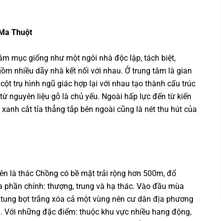
Ma Thuột
giám mục giống như một ngôi nhà độc lập, tách biệt,
ồm nhiều dãy nhà kết nối với nhau. Ở trung tâm là gian
ột trụ hình ngũ giác hợp lại với nhau tạo thành cấu trúc
từ nguyên liệu gỗ là chủ yếu. Ngoài hấp lực đến từ kiến
 xanh cắt tỉa thẳng tắp bên ngoài cũng là nét thu hút của
ên là thác Chồng có bề mặt trải rộng hơn 500m, đổ
a phần chính: thượng, trung và hạ thác. Vào đầu mùa
 tung bọt trắng xóa cả một vùng nên cư dân địa phương
i”. Với những đặc điểm: thuộc khu vực nhiều hang động,