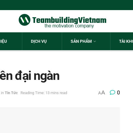
HIỆU
DỊCH VỤ
SẢN PHẨM
TÀI K
ên đại ngàn
A
0
in
Tin Tức
Reading Time: 13 mins read
A