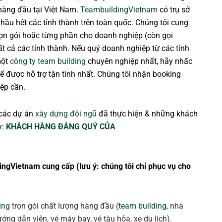
 hàng đầu tại Việt Nam.
TeambuildingVietnam
có trụ sở
 hầu hết các tỉnh thành trên toàn quốc. Chúng tôi cung
ọn gói hoặc từng phần cho doanh nghiệp (còn gọi
 tất cả các tỉnh thành. Nếu quý doanh nghiệp từ các tỉnh
một
công ty team building
chuyên nghiệp nhất, hãy nhấc
ể được hỗ trợ tận tình nhất. Chúng tôi nhận booking
ệp cần.
các dự án
xây dựng đội ngũ
đã thực hiện & những khách
y:
KHÁCH HÀNG ĐÁNG QUÝ CỦA
ingVietnam cung cấp (lưu ý: chúng tôi chỉ phục vụ cho
ing
trọn gói chất lượng hàng đầu (
team building
, nhà
ng dẫn viên, vé máy bay, vé tàu hỏa, xe du lịch).