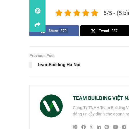
5/5 - (5 b
Share
379
Tweet
237
Previous Post
TeamBuilding Hà Nội
TEAM BUILDING VIỆT 
Công Ty TNHH Team Building Việ
đáng tin cậy dành cho doanh n