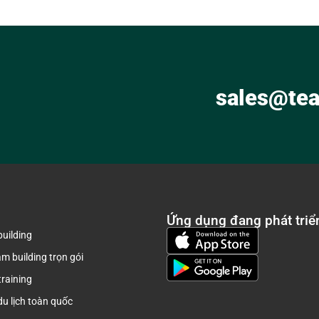
sales@tea
Ứng dụng đang phát triể
uilding
am building trọn gói
training
du lịch toàn quốc