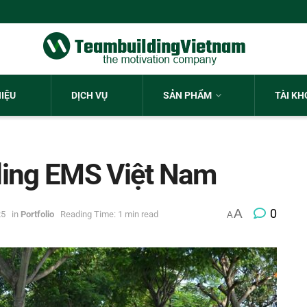
HIỆU
DỊCH VỤ
SẢN PHẨM
TÀI K
ding EMS Việt Nam
A
0
25
in
Portfolio
Reading Time: 1 min read
A