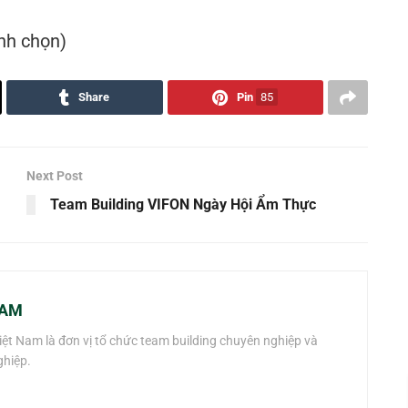
ình chọn)
Share
Pin
85
Next Post
Team Building VIFON Ngày Hội Ẩm Thực
NAM
t Nam là đơn vị tổ chức team building chuyên nghiệp và
ghiệp.