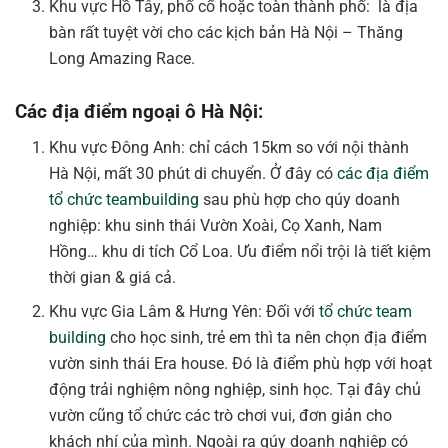
Khu vực Hồ Tây, phố cổ hoặc toàn thành phố: là địa
bàn rất tuyệt vời cho các kịch bản Hà Nội – Thăng
Long Amazing Race.
Các địa điểm ngoại ô Hà Nội:
Khu vực Đông Anh: chỉ cách 15km so với nội thành
Hà Nội, mất 30 phút di chuyển. Ở đây có
các địa điểm
tổ chức teambuilding
sau phù hợp cho qúy doanh
nghiệp: khu sinh thái Vườn Xoài, Cọ Xanh, Nam
Hồng… khu di tích Cổ Loa. Ưu điểm nổi trội là tiết kiệm
thời gian & giá cả.
Khu vực Gia Lâm & Hưng Yên: Đối với
tổ chức team
building
cho học sinh, trẻ em thì ta nên chọn địa điểm
vườn sinh thái Era house. Đó là điểm phù hợp với hoạt
động trải nghiệm nông nghiệp, sinh học. Tại đây chủ
vườn cũng tổ chức các trò chơi vui, đơn giản cho
khách nhí của mình. Ngoài ra qúy doanh nghiệp có