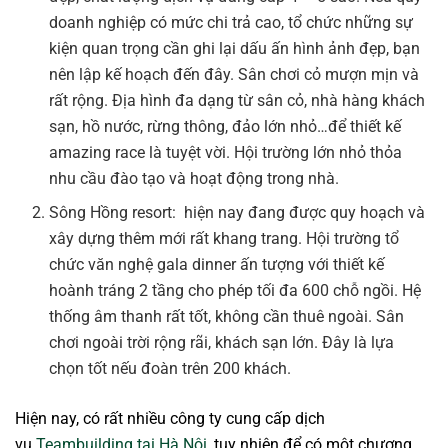
doanh nghiệp có mức chi trả cao, tổ chức những sự
kiện quan trọng cần ghi lại dấu ấn hình ảnh đẹp, bạn
nên lập kế hoạch đến đây. Sân chơi cỏ mượn mịn và
rất rộng. Địa hình đa dạng từ sân cỏ, nhà hàng khách
sạn, hồ nước, rừng thông, đảo lớn nhỏ…để thiết kế
amazing race là tuyệt vời. Hội trường lớn nhỏ thỏa
nhu cầu đào tạo và hoạt động trong nhà.
Sông Hồng resort: hiện nay đang được quy hoạch và
xây dựng thêm mới rất khang trang. Hội trường tổ
chức văn nghệ gala dinner ấn tượng với thiết kế
hoành tráng 2 tầng cho phép tối đa 600 chỗ ngồi. Hệ
thống âm thanh rất tốt, không cần thuê ngoài. Sân
chơi ngoài trời rộng rãi, khách sạn lớn. Đây là lựa
chọn tốt nếu đoàn trên 200 khách.
Hiện nay, có rất nhiều công ty cung cấp dịch
vụ
Teambuilding tại Hà Nội
, tuy nhiên để có một chương