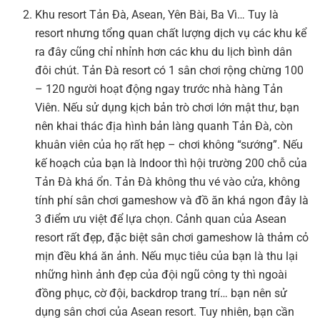
Khu resort Tản Đà, Asean, Yên Bài, Ba Vì… Tuy là
resort nhưng tổng quan chất lượng dịch vụ các khu kể
ra đây cũng chỉ nhỉnh hơn các khu du lịch bình dân
đôi chút. Tản Đà resort có 1 sân chơi rộng chừng 100
– 120 người hoạt động ngay trước nhà hàng Tản
Viên. Nếu sử dụng kịch bản trò chơi lớn mật thư, bạn
nên khai thác địa hình bản làng quanh Tản Đà, còn
khuân viên của họ rất hẹp – chơi không “sướng”. Nếu
kế hoạch của bạn là Indoor thì hội trường 200 chỗ của
Tản Đà khá ổn. Tản Đà không thu vé vào cửa, không
tính phí sân chơi gameshow và đồ ăn khá ngon đây là
3 điểm ưu việt để lựa chọn. Cảnh quan của Asean
resort rất đẹp, đặc biệt sân chơi gameshow là thảm cỏ
mịn đều khá ăn ảnh. Nếu mục tiêu của bạn là thu lại
những hình ảnh đẹp của đội ngũ công ty thì ngoài
đồng phục, cờ đội, backdrop trang trí… bạn nên sử
dụng sân chơi của Asean resort. Tuy nhiên, bạn cần