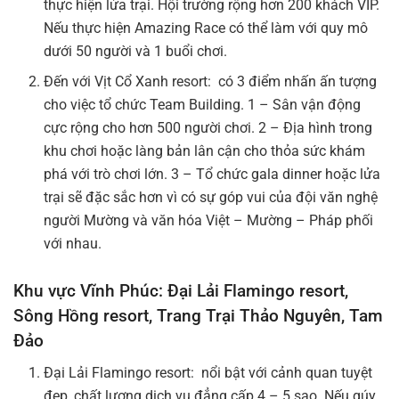
thực hiện lửa trại. Hội trường rộng hơn 200 khách VIP.
Nếu thực hiện Amazing Race có thể làm với quy mô
dưới 50 người và 1 buổi chơi.
Đến với Vịt Cổ Xanh resort: có 3 điểm nhấn ấn tượng
cho việc tổ chức Team Building. 1 – Sân vận động
cực rộng cho hơn 500 người chơi. 2 – Địa hình trong
khu chơi hoặc làng bản lân cận cho thỏa sức khám
phá với trò chơi lớn. 3 – Tổ chức gala dinner hoặc lửa
trại sẽ đặc sắc hơn vì có sự góp vui của đội văn nghệ
người Mường và văn hóa Việt – Mường – Pháp phối
với nhau.
Khu vực Vĩnh Phúc: Đại Lải Flamingo resort,
Sông Hồng resort, Trang Trại Thảo Nguyên, Tam
Đảo
Đại Lải Flamingo resort: nổi bật với cảnh quan tuyệt
đẹp, chất lượng dịch vụ đẳng cấp 4 – 5 sao. Nếu qúy