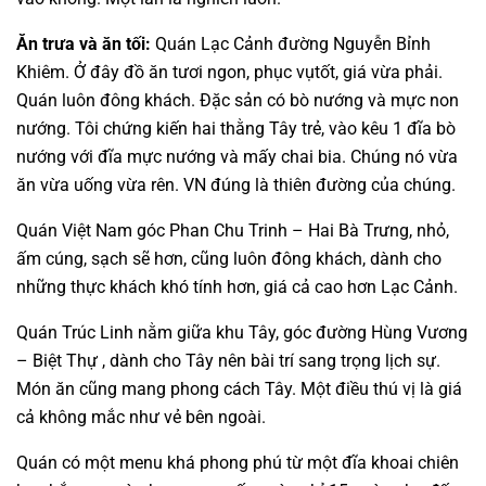
Ăn trưa và ăn tối:
Quán Lạc Cảnh đường Nguyễn Bỉnh
Khiêm. Ở đây đồ ăn tươi ngon, phục vụtốt, giá vừa phải.
Quán luôn đông khách. Đặc sản có bò nướng và mực non
nướng. Tôi chứng kiến hai thằng Tây trẻ, vào kêu 1 đĩa bò
nướng với đĩa mực nướng và mấy chai bia. Chúng nó vừa
ăn vừa uống vừa rên. VN đúng là thiên đường của chúng.
Quán Việt Nam góc Phan Chu Trinh – Hai Bà Trưng, nhỏ,
ấm cúng, sạch sẽ hơn, cũng luôn đông khách, dành cho
những thực khách khó tính hơn, giá cả cao hơn Lạc Cảnh.
Quán Trúc Linh nằm giữa khu Tây, góc đường Hùng Vương
– Biệt Thự , dành cho Tây nên bài trí sang trọng lịch sự.
Món ăn cũng mang phong cách Tây. Một điều thú vị là giá
cả không mắc như vẻ bên ngoài.
Quán có một menu khá phong phú từ một đĩa khoai chiên