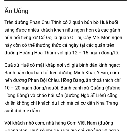
Ăn Uống
Trên đường Phan Chu Trinh có 2 quán bún bò Huế buổi
sáng được nhiều khách khen nấu ngon hơn cả các gánh
bún nổi tiếng xứ Cố Đô, là quán O Thi, Cây Me. Món ngon
này còn có thể thưởng thức cả ngày tại các quán trên
đường Hoàng Hoa Thám với giá 12 – 15 ngàn đồng/tô.
Quà xứ Huế có mặt khắp nơi với giá bình dân kinh ngạc:
Bánh nậm lọc bán tối trên đường Minh Khai, Yesin, cơm
hến đường Phan Bội Châu, Hồng Bàng, ăn thoả thích chỉ
10 – 20 ngàn đồng/người. Bánh canh xứ Quảng (đường
Hồng Bàng) và cháo hải sản (đường Ngô Sĩ Liên) cũng
khiến không chỉ khách du lịch mà cả cư dân Nha Trang
suốt đời mê đắm.
Với khách nhớ cơm, nhà hàng Cơm Việt Nam (đường
Hoàng Văn Thụ) sẽ phục vụ với giá chỉ khoảng 50 ngàn