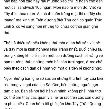
hay bắp non xào hay rau muống xào chỉ 15 ngàn cho đến
một cái sandwich 100 ngàn. Món nào ra món đó. Việt và
Tây đều thỏa mãn. Ai mà đi tuần trăng mật thì ra đây cho
“sang” mà kinh tế. Trên đường Biệt Thự còn có quán Trúc
Linh 2, có vẻ sang hơn nhưng tôi chưa có thời gian ghé
thử.
Thật là thiếu sót nếu không thử một quán hải sản vỉa hè,
và đây mới là kinh nghiệm Nha Trang nhất. Buổi chiều tà,
trong không khí biển, bên một con đường sạch sẽ vắng vẻ,
bạn thưởng thức những món hải sản tươi ngon, được chế
biến theo cách dân dã nhất với một giá tiền rẻ không ngờ.
Ngồi những bàn ghế sơ sài, ăn những thứ tinh túy của biển
cả, trong vị ngọt của bia Sài Gòn, bên những người bạn
tâm giao. Bạn sẽ hơi hối hận vì mình không phải nhà thơ.
Có thể tìm thấy các quán vỉa hè rải rác trên các con đường
ra phía biển. Quán hôm tôi ghé gần khu Tây (Trần Quang