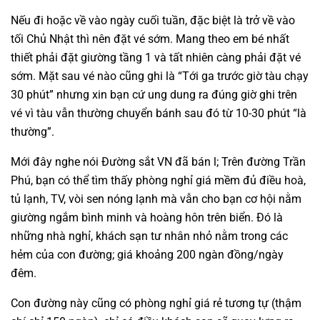
Nếu đi hoặc về vào ngày cuối tuần, đặc biệt là trở về vào
tối Chủ Nhật thì nên đặt vé sớm. Mang theo em bé nhất
thiết phải đặt giường tầng 1 và tất nhiên càng phải đặt vé
sớm. Mặt sau vé nào cũng ghi là “Tới ga trước giờ tàu chạy
30 phút” nhưng xin bạn cứ ung dung ra đúng giờ ghi trên
vé vì tàu vẫn thường chuyển bánh sau đó từ 10-30 phút “là
thường”.
Mới đây nghe nói Đường sắt VN đã bán l; Trên đường Trần
Phú, bạn có thể tìm thấy phòng nghỉ giá mềm đủ điều hoà,
tủ lạnh, TV, vòi sen nóng lạnh mà vẫn cho bạn cơ hội nằm
giường ngắm bình minh và hoàng hôn trên biển. Đó là
những nhà nghỉ, khách sạn tư nhân nhỏ nằm trong các
hẻm của con đường; giá khoảng 200 ngàn đồng/ngày
đêm.
Con đường này cũng có phòng nghỉ giá rẻ tương tự (thậm