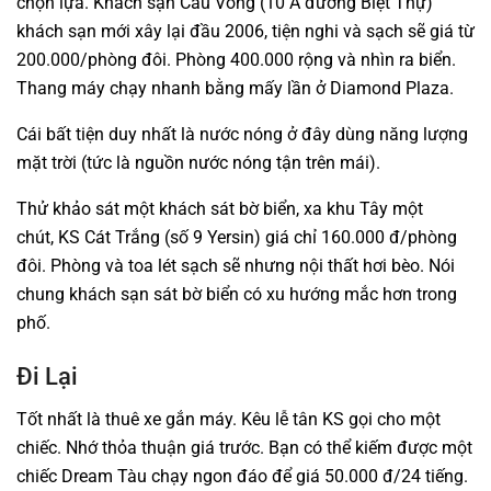
chọn lựa. Khách sạn Cầu Vồng (10 A đường Biệt Thự)
khách sạn mới xây lại đầu 2006, tiện nghi và sạch sẽ giá từ
200.000/phòng đôi. Phòng 400.000 rộng và nhìn ra biển.
Thang máy chạy nhanh bằng mấy lần ở Diamond Plaza.
Cái bất tiện duy nhất là nước nóng ở đây dùng năng lượng
mặt trời (tức là nguồn nước nóng tận trên mái).
Thử khảo sát một khách sát bờ biển, xa khu Tây một
chút, KS Cát Trắng (số 9 Yersin) giá chỉ 160.000 đ/phòng
đôi. Phòng và toa lét sạch sẽ nhưng nội thất hơi bèo. Nói
chung khách sạn sát bờ biển có xu hướng mắc hơn trong
phố.
Đi Lại
Tốt nhất là thuê xe gắn máy. Kêu lễ tân KS gọi cho một
chiếc. Nhớ thỏa thuận giá trước. Bạn có thể kiếm được một
chiếc Dream Tàu chạy ngon đáo để giá 50.000 đ/24 tiếng.