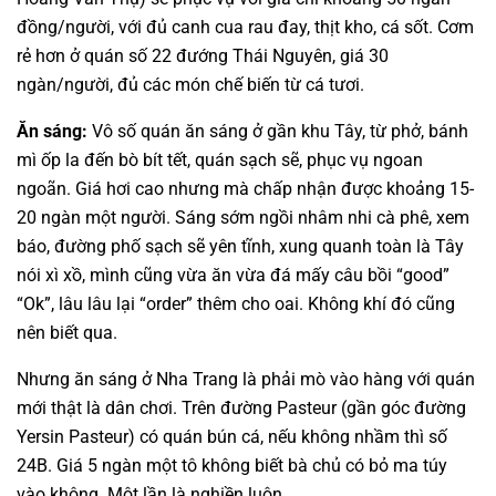
đồng/người, với đủ canh cua rau đay, thịt kho, cá sốt. Cơm
rẻ hơn ở quán số 22 đướng Thái Nguyên, giá 30
ngàn/người, đủ các món chế biến từ cá tươi.
Ăn sáng:
Vô số quán ăn sáng ở gần khu Tây, từ phở, bánh
mì ốp la đến bò bít tết, quán sạch sẽ, phục vụ ngoan
ngoãn. Giá hơi cao nhưng mà chấp nhận được khoảng 15-
20 ngàn một người. Sáng sớm ngồi nhâm nhi cà phê, xem
báo, đường phố sạch sẽ yên tĩnh, xung quanh toàn là Tây
nói xì xồ, mình cũng vừa ăn vừa đá mấy câu bồi “good”
“Ok”, lâu lâu lại “order” thêm cho oai. Không khí đó cũng
nên biết qua.
Nhưng ăn sáng ở Nha Trang là phải mò vào hàng với quán
mới thật là dân chơi. Trên đường Pasteur (gần góc đường
Yersin Pasteur) có quán bún cá, nếu không nhầm thì số
24B. Giá 5 ngàn một tô không biết bà chủ có bỏ ma túy
vào không. Một lần là nghiền luôn.