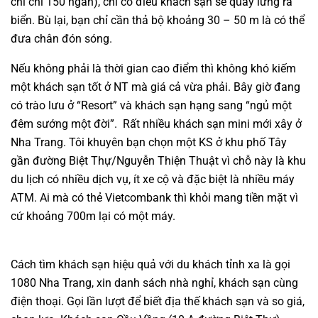
chí chỉ 150 ngàn), chỉ có điều khách sạn sẽ quay lưng ra
biển. Bù lại, bạn chỉ cần thả bộ khoảng 30 – 50 m là có thể
đưa chân đón sóng.
Nếu không phải là thời gian cao điểm thì không khó kiếm
một khách sạn tốt ở NT mà giá cả vừa phải. Bây giờ đang
có trào lưu ở “Resort” và khách sạn hạng sang “ngủ một
đêm sướng một đời”. Rất nhiều khách sạn mini mới xây ở
Nha Trang. Tôi khuyên bạn chọn một KS ở khu phố Tây
gần đường Biệt Thự/Nguyễn Thiện Thuật vì chỗ này là khu
du lịch có nhiều dịch vụ, ít xe cộ và đặc biệt là nhiều máy
ATM. Ai mà có thẻ Vietcombank thì khỏi mang tiền mặt vì
cứ khoảng 700m lại có một máy.
Cách tìm khách sạn hiệu quả với du khách tỉnh xa là gọi
1080 Nha Trang, xin danh sách nhà nghỉ, khách sạn cùng
điện thoại. Gọi lần lượt để biết địa thế khách sạn và so giá,