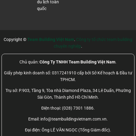
du lịch toàn
quốc
Copyright ©
Team Building Việt Nam
.
Công ty tổ chức team building
chuyên nghiệp
.
Chủ quản:
Công Ty TNHH Team Building Việt Nam
.
Giấy phép kinh doanh số: 0317241910 cấp bởi Sở Kế hoạch & Đầu tư
TPHCM.
Trụ sở: P.903, Tầng 9, Tòa nhà Diamond Plaza, 34 Lê Duẩn, Phường
Sài Gòn, Thành phố Hồ Chí Minh.
Điện thoại: (028) 7301 1886.
Email: info@teambuildingvietnam.com.vn.
Đại điện: Ông LÊ VĂN NGỌC (Tổng Giám đốc).