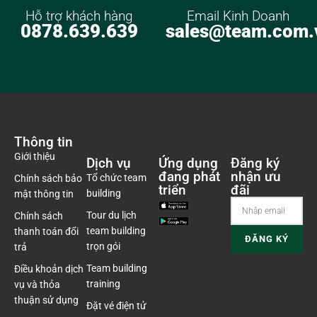
Hỗ trợ khách hàng
Email Kinh Doanh
0878.639.639
sales@team.com.
Thông tin
Giới thiệu
Dịch vụ
Ứng dụng
Đăng ký
đang phát
nhận ưu
Tổ chức team
Chính sách bảo
triển
đãi
building
mật thông tin
Tour du lịch
Chính sách
team building
thanh toán đổi
trọn gói
trả
Team building
Điều khoản dịch
training
vụ và thỏa
thuận sử dụng
Đặt vé điện tử