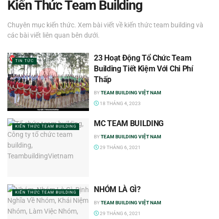
Kiến Thức Team Building
Chuyên mục kiến thức. Xem bài viết về kiến thức team building và
các bài viết liên quan bên dưới.
23 Hoạt Động Tổ Chức Team
TIN TỨC
Building Tiết Kiệm Với Chi Phí
Thấp
BY
TEAM BUILDING VIỆT NAM
18 THÁNG 4, 2023
MC TEAM BUILDING
KIẾN THỨC TEAM BUILDING
BY
TEAM BUILDING VIỆT NAM
29 THÁNG 6, 2021
NHÓM LÀ GÌ?
KIẾN THỨC TEAM BUILDING
BY
TEAM BUILDING VIỆT NAM
29 THÁNG 6, 2021