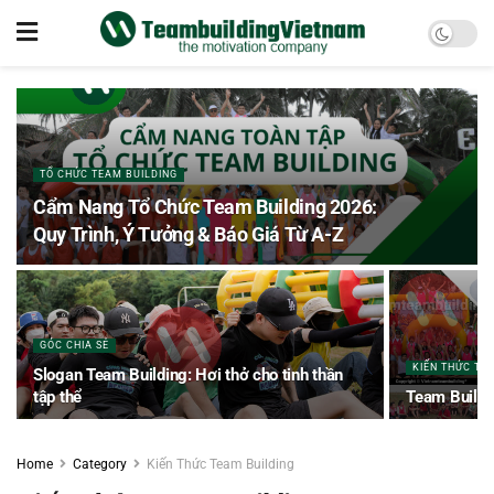
TỔ CHỨC TEAM BUILDING
Cẩm Nang Tổ Chức Team Building 2026:
Quy Trình, Ý Tưởng & Báo Giá Từ A-Z
GÓC CHIA SẺ
KIẾN THỨC TE
Slogan Team Building: Hơi thở cho tinh thần
tập thể
Team Buildin
Home
Category
Kiến Thức Team Building