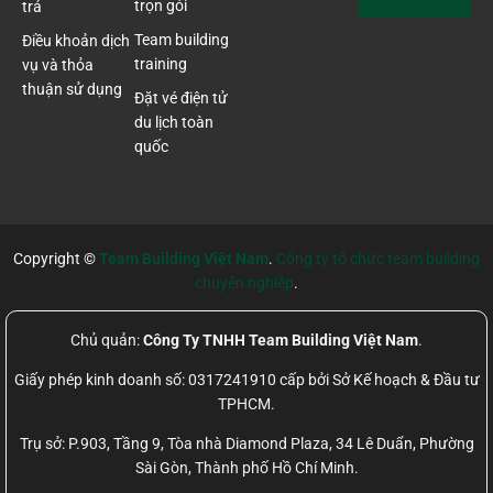
trọn gói
trả
Team building
Điều khoản dịch
training
vụ và thỏa
thuận sử dụng
Đặt vé điện tử
du lịch toàn
quốc
Copyright ©
Team Building Việt Nam
.
Công ty tổ chức team building
chuyên nghiệp
.
Chủ quản:
Công Ty TNHH Team Building Việt Nam
.
Giấy phép kinh doanh số: 0317241910 cấp bởi Sở Kế hoạch & Đầu tư
TPHCM.
Trụ sở: P.903, Tầng 9, Tòa nhà Diamond Plaza, 34 Lê Duẩn, Phường
Sài Gòn, Thành phố Hồ Chí Minh.